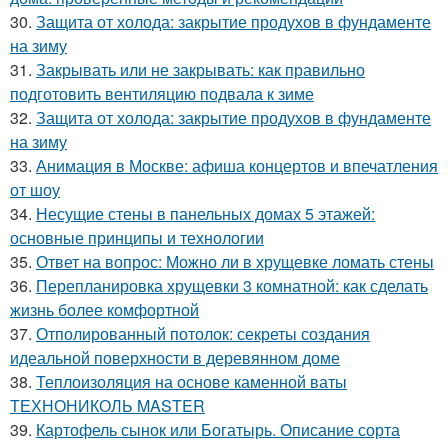
30.
Защита от холода: закрытие продухов в фундаменте
на зиму
31.
Закрывать или не закрывать: как правильно
подготовить вентиляцию подвала к зиме
32.
Защита от холода: закрытие продухов в фундаменте
на зиму
33.
Анимация в Москве: афиша концертов и впечатления
от шоу
34.
Несущие стены в панельных домах 5 этажей:
основные принципы и технологии
35.
Ответ на вопрос: Можно ли в хрущевке ломать стены
36.
Перепланировка хрущевки 3 комнатной: как сделать
жизнь более комфортной
37.
Отполированный потолок: секреты создания
идеальной поверхности в деревянном доме
38.
Теплоизоляция на основе каменной ваты
ТЕХНОНИКОЛЬ MASTER
39.
Картофель сынок или Богатырь. Описание сорта