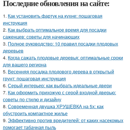
Последние обновления на сайте:
1.
Как установить фартук на кухне: пошаговая
инструкция
2.
Как выбрать оптимальное время для посадки
саженцев: советы для начинающих
3.
Полное руководство: 10 правил посадки плодовых
деревьев
4.
Когда сажать плодовые деревья: оптимальные сроки
для вашего региона
5.
Весенняя посадка плодового дерева в открытый
грунт: пошаговая инструкция
6.
Серый интерьер: как выбрать идеальные двери
7.
Как оформить прихожую с серой входной дверью:
советы по стилю и дизайну
8.
Современная двушка ХРУЩЕВКА на 5х: как
обустроить компактное жилье
9.
Эффективно против вредителей: от каких насекомых
помогает табачная пыль