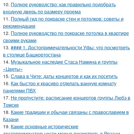
10.
Полное руководство: как правильно подобрать
входную дверь по размеру проема
11.
Полный гид по покраске стен и потолков: советы и
рекомендации
12.
Полное руководство по покраске потолка в квартире
своими руками
13.
#### 1. Достопримечательности Уфы: что посмотреть
в столице Башкортостана
14.
Музыкальное наследие Стаса Намина и группы
«Цветы»
15.
Слава в Чите: даты концертов и как их посетить
16.
Как быстро и красиво отделать ванную комнату
панелями ПВХ
17.
Не пропустите: расписание концертов группы Любэ в
Томске
18.
Какие традиции и обычаи связаны с православием в
Казани
19.
Какие основные исторические
достопримечательности можно посмотреть в Рязани