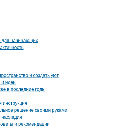
ы для начинающих
актичность
ространство и создать уют
 и идеи
ве в последние годы
я инструкция
тильное решение своими руками
о наследия
советы и рекомендации