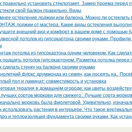
к правильно установить стеклопакет. Замер проема перед п
стекли свой балкон правильно. Виды
мнее остекление лоджии или балкона. Можно ли остеклить 
НТАЖ лоджии от мастера. Какие виды остекления выполня
учшите внешний вид и комфорт в вашем доме с помощью ба
двесной потолок из гипсокартона своими руками. Профили
м
нтаж потолка из гипсокартона одним человеком. Как сделат
к подшить потолок гипсокартоном. Разметка потолка перед
к сделать стенку на балконе своими руками
нолетний флокс друммонда из семян, как посеять на.. Посев
плый пол и ламинат: совместимость и установка
етовая терапия в домашнем огороде: как цветы воздейств
 лучших сортов моркови для свежего.. Лучшие сорта морко
начально морковь была фиолетовой. Удивительно, изначал
к использовать растения в интерьере. Что такое вертикаль
дро и теплоизоляция фундамента своими руками. Как уста