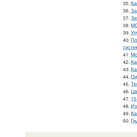
35.
Ка
36.
За
37.
Зи
38.
МО
39.
Ул
40.
По
систе
41.
Мо
42.
Ка
43.
Ка
44.
Од
45.
Те
46.
Цв
47.
15
48.
Из
49.
Ка
50.
Ги