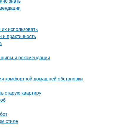
жно знать
омендации
 их использовать
 и практичность
а
инципы и рекомендации
ния комфортной домашней обстановки
ть старую квартиру
соб
абот
ом стиле