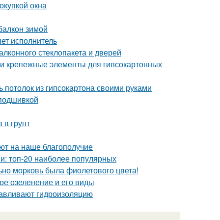
окупкой окна
балкон зимой
ет исполнитель
лконного стеклопакета и дверей
 и крепежные элементы для гипсокартонных
ь потолок из гипсокартона своими руками
 подшивкой
 в грунт
уют на наше благополучие
ви: топ-20 наиболее популярных
ьно морковь была фиолетового цвета!
ное озеленение и его виды
навливают гидроизоляцию