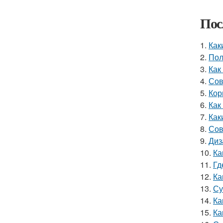
Пос
1.
Как
2.
Пол
3.
Как
4.
Сов
5.
Кор
6.
Как
7.
Как
8.
Сов
9.
Диз
10.
Ка
11.
Гд
12.
Ка
13.
Су
14.
Ка
15.
Ка