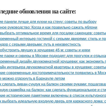
ледние обновления на сайте:
ие панели лучше для кухни на стену: советы по выбору
ное руководство: Когда и как правильно сажать яблони
 выбрать оптимальное время для посадки саженцев: совет
ременный интерьер гостиной с серыми дверями: стиль и пр
идор с серыми дверьми: путь в неизвестность
 обустроить двушку в хрущевке 45 м: советы и идеи
ие парки и скверы в Москве подходят для прогулок и отдыха
ременный дизайн двухкомнатной хрущевки: как экономить п
айн интерьера двухкомнатной квартиры в хрущевке: советы
кие современные достопримечательности появились в Моск
е можно отдохнуть в Барнауле летом
к сделать диван-сундук на балкон своими руками: пошагова
ндук-скамейка на балкон: как сделать функциональное и с
кие исторические памятники включены в список культурног
к выбрать идеальную входную дверь для каркасного дома: 