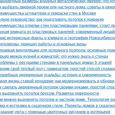
андартные размеры входных металлических дверей: что ну
к выбрать дверной проем для частного дома: советы и рек
еимущества штукатурки и покраски стен в Москве
лное руководство: как подготовить потолок к покраске
еимущества отделки стен пластиковыми панелями: стоит ли
нная комната из пластиковых панелей: современный дизайн
кие интересные факты о климате и географии Новосибирск
етодиоды: принцип работы и основные виды
траивая вентиляцию для холодного подпола: основные пр
рьер между кухней и комнатой: что нужно знать о стенах
облемы с еесущими стенами в панельных домах 5 этажей
роим свой теплый пол с ламинатом: простой способ созда
лшебные деревянные усадьбы: история и современность
вая жизнь старой хрущевки: как модернизировать и обнови
к сделать деревянный потолок своими руками: простой спо
к выровнять потолок брусом. Разметка поверхности
м можно выровнять потолок в частном доме. Технология р
ма и коттеджи в сказочном стиле. Проекты домов в сказочн
здание уюта с помощью цветочных рисунков в интерьере