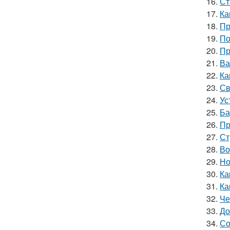
16.
Ст
17.
Ка
18.
Пр
19.
По
20.
Пр
21.
Ва
22.
Ка
23.
Св
24.
Ус
25.
Ба
26.
Пр
27.
Ст
28.
Во
29.
Но
30.
Ка
31.
Ка
32.
Че
33.
До
34.
Со