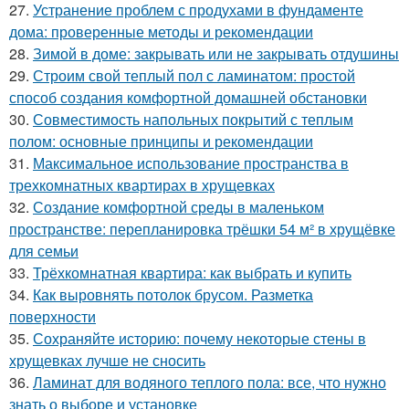
27.
Устранение проблем с продухами в фундаменте
дома: проверенные методы и рекомендации
28.
Зимой в доме: закрывать или не закрывать отдушины
29.
Строим свой теплый пол с ламинатом: простой
способ создания комфортной домашней обстановки
30.
Совместимость напольных покрытий с теплым
полом: основные принципы и рекомендации
31.
Максимальное использование пространства в
трехкомнатных квартирах в хрущевках
32.
Создание комфортной среды в маленьком
пространстве: перепланировка трёшки 54 м² в хрущёвке
для семьи
33.
Трёхкомнатная квартира: как выбрать и купить
34.
Как выровнять потолок брусом. Разметка
поверхности
35.
Сохраняйте историю: почему некоторые стены в
хрущевках лучше не сносить
36.
Ламинат для водяного теплого пола: все, что нужно
знать о выборе и установке