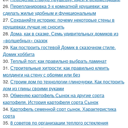
26.
Перепланировка 3-х комнатной хрущевки: как
сделать жилье удобным и функциональным
27.
Сохраняйте историю: почему некоторые стены в
хрущевках лучше не сносить
28.
Дома, как в сказке. Семь удивительных домиков из
«волшебных» сказок
29.
Как построить гостевой Домик в сказочном стиле.
Домик хоббита
30.
Теплый пол: как правильно выбрать ламинат
31.
Строительные хитрости: как правильно клеить
молдинги на стену с обоями или без
32.
Строим дом по технологии глиночурки. Как построить
дом из глины своими руками
33.
Обменяю картофель Сынок на другие сорта
картофеля. История картофеля сорта Сынок
34.
Картофель семенной сорт сынок. Характеристика
сорта
35.
8 советов по организации теплого остекления