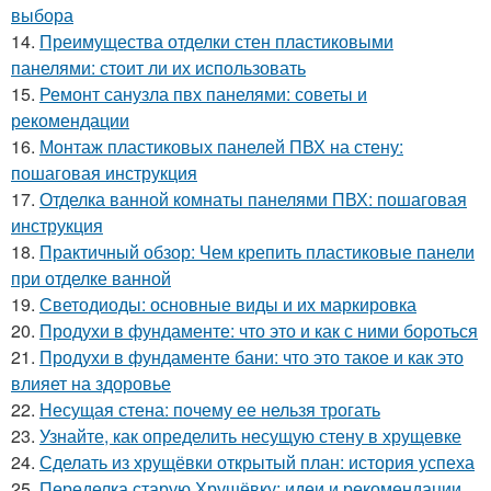
выбора
14.
Преимущества отделки стен пластиковыми
панелями: стоит ли их использовать
15.
Ремонт санузла пвх панелями: советы и
рекомендации
16.
Монтаж пластиковых панелей ПВХ на стену:
пошаговая инструкция
17.
Отделка ванной комнаты панелями ПВХ: пошаговая
инструкция
18.
Практичный обзор: Чем крепить пластиковые панели
при отделке ванной
19.
Светодиоды: основные виды и их маркировка
20.
Продухи в фундаменте: что это и как с ними бороться
21.
Продухи в фундаменте бани: что это такое и как это
влияет на здоровье
22.
Несущая стена: почему ее нельзя трогать
23.
Узнайте, как определить несущую стену в хрущевке
24.
Сделать из хрущёвки открытый план: история успеха
25.
Переделка старую Хрущёвку: идеи и рекомендации