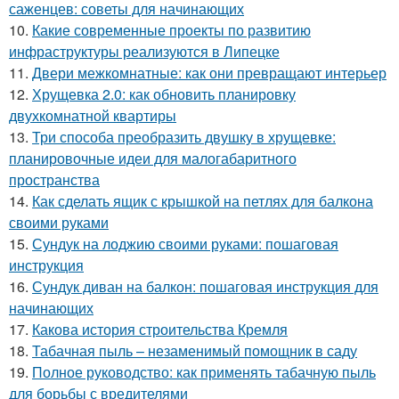
саженцев: советы для начинающих
10.
Какие современные проекты по развитию
инфраструктуры реализуются в Липецке
11.
Двери межкомнатные: как они превращают интерьер
12.
Хрущевка 2.0: как обновить планировку
двухкомнатной квартиры
13.
Три способа преобразить двушку в хрущевке:
планировочные идеи для малогабаритного
пространства
14.
Как сделать ящик с крышкой на петлях для балкона
своими руками
15.
Сундук на лоджию своими руками: пошаговая
инструкция
16.
Сундук диван на балкон: пошаговая инструкция для
начинающих
17.
Какова история строительства Кремля
18.
Табачная пыль – незаменимый помощник в саду
19.
Полное руководство: как применять табачную пыль
для борьбы с вредителями