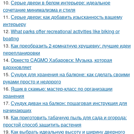
10.
Серые двери в белом интерьере: идеальное
сочетание минимализма и стиля
11.
Серые двери: как добавить изысканность вашему
интерьеру
12.
What parks offer recreational activities like biking or
boating
13.
Как преобразить 2-комнатную хрущевку: лучшие идеи
перепланировки
14.
Оркестр CAGMO Хабаровск: Музыка, которая
вдохновляет
15.
Сундук для хранения на балконе: как сделать своими
руками просто и недорого
16.
Ящик в скамью: мастер-класс по организации
хранения
17.
Сундук диван на балкон: пошаговая инструкция для
начинающих
18.
Как приготовить табачную пыль для сада и огорода:
простой способ защитить растения
19.
Как выбрать идеальную высоту и ширину дверного