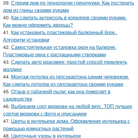
39.
Строим дом по технологии глиночурки. Как построить
дом из глины своими руками
40.
Как сделать антресоль в коридоре своими руками.
Как можно оформить дверцы?
41.
Как установить пластиковый балконный блок..
Алгоритм установки
42.
Самостоятельная установка окон на балконе.
Пластиковые окна с распашными створками
43.
Сделать авто красивее: простой способ приклеить
молдинг
44.
Монтаж потолка из гипсокартона одним человеком.
Как сделать потолок из гипсокартона своими руками
45.
Отзыв о табачной пыли: как она помогает в
садоводстве
46.
Выбираем сорт моркови на любой вкус. ТОП лучших
сортов моркови с фото и описанием
47.
Цветы в интерьере дома. Оформление интерьера с
помощью комнатных растений
48.
Цветочные узоры в интерьере