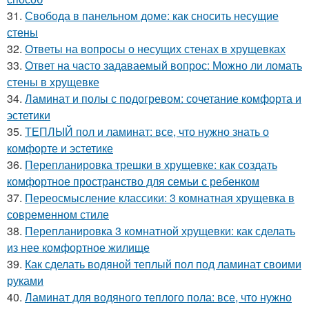
31.
Свобода в панельном доме: как сносить несущие
стены
32.
Ответы на вопросы о несущих стенах в хрущевках
33.
Ответ на часто задаваемый вопрос: Можно ли ломать
стены в хрущевке
34.
Ламинат и полы с подогревом: сочетание комфорта и
эстетики
35.
ТЕПЛЫЙ пол и ламинат: все, что нужно знать о
комфорте и эстетике
36.
Перепланировка трешки в хрущевке: как создать
комфортное пространство для семьи с ребенком
37.
Переосмысление классики: 3 комнатная хрущевка в
современном стиле
38.
Перепланировка 3 комнатной хрущевки: как сделать
из нее комфортное жилище
39.
Как сделать водяной теплый пол под ламинат своими
руками
40.
Ламинат для водяного теплого пола: все, что нужно