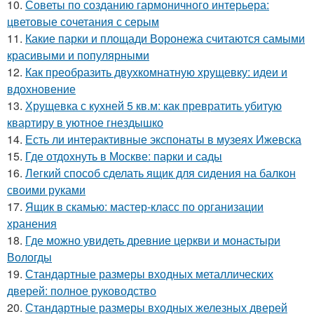
10.
Советы по созданию гармоничного интерьера:
цветовые сочетания с серым
11.
Какие парки и площади Воронежа считаются самыми
красивыми и популярными
12.
Как преобразить двухкомнатную хрущевку: идеи и
вдохновение
13.
Хрущевка с кухней 5 кв.м: как превратить убитую
квартиру в уютное гнездышко
14.
Есть ли интерактивные экспонаты в музеях Ижевска
15.
Где отдохнуть в Москве: парки и сады
16.
Легкий способ сделать ящик для сидения на балкон
своими руками
17.
Ящик в скамью: мастер-класс по организации
хранения
18.
Где можно увидеть древние церкви и монастыри
Вологды
19.
Стандартные размеры входных металлических
дверей: полное руководство
20.
Стандартные размеры входных железных дверей