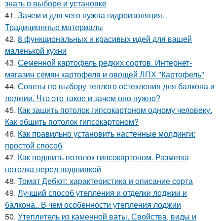
знать о выборе и установке
41.
Зачем и для чего нужна гидроизоляция.
Традиционные материалы
42.
8 функциональных и красивых идей для вашей
маленькой кухни
43.
Семенной картофель редких сортов. Интернет-
магазин семян картофеля и овощей ЛПХ "Картофель"
44.
Советы по выбору теплого остекления для балкона и
лоджии. Что это такое и зачем оно нужно?
45.
Как зашить потолок гипсокартоном одному человеку.
Как обшить потолок гипсокартоном?
46.
Как правильно установить настенные молдинги:
простой способ
47.
Как подшить потолок гипсокартоном. Разметка
потолка перед подшивкой
48.
Томат Дебют: характеристика и описание сорта
49.
Лучший способ утепления и отделки лоджии и
балкона.. В чем особенности утепления лоджии
50.
Утеплитель из каменной ваты. Свойства, виды и