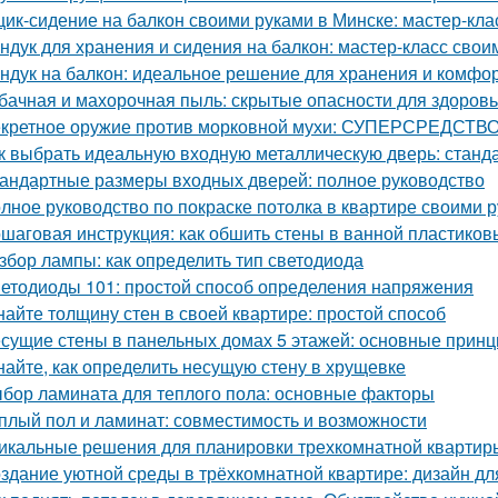
ик-сидение на балкон своими руками в Минске: мастер-кл
ндук для хранения и сидения на балкон: мастер-класс свои
ндук на балкон: идеальное решение для хранения и комфо
бачная и махорочная пыль: скрытые опасности для здоров
кретное оружие против морковной мухи: СУПЕРСРЕДСТВО
к выбрать идеальную входную металлическую дверь: станд
андартные размеры входных дверей: полное руководство
лное руководство по покраске потолка в квартире своими 
шаговая инструкция: как обшить стены в ванной пластико
збор лампы: как определить тип светодиода
етодиоды 101: простой способ определения напряжения
найте толщину стен в своей квартире: простой способ
сущие стены в панельных домах 5 этажей: основные принц
найте, как определить несущую стену в хрущевке
бор ламината для теплого пола: основные факторы
плый пол и ламинат: совместимость и возможности
икальные решения для планировки трехкомнатной квартир
здание уютной среды в трёхкомнатной квартире: дизайн дл