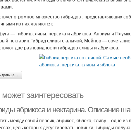
твами.
твует огромное множество гибридов , представляющих соб
чными из них являются:
уга — гибрид сливы, персика и абрикоса; Априум и Плумк
вый нектарин;Гибрид сливы с алычой; Мейнор — сочетание
твуют две разновидности гибридов сливы и абрикоса.
ь дальше →
 может заинтересовать
риды абрикоса и нектарина. Описание ш
тить между собой персик, абрикос, яблоко, сливу – одно из
ессах, цель которых дегустировать новинки, гибриды получаю