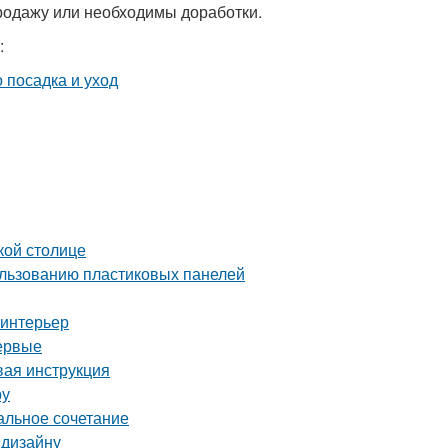
родажу или необходимы доработки.
:
кой столице
ользованию пластиковых панелей
 интерьер
первые
вая инструкция
ру
альное сочетание
 дизайну