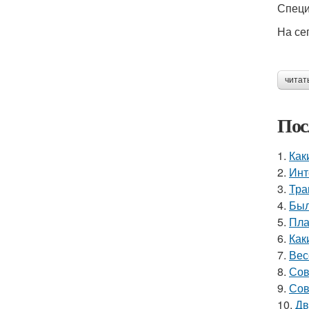
Специ
На се
читат
Пос
1.
Как
2.
Инт
3.
Тра
4.
Был
5.
Пла
6.
Как
7.
Вес
8.
Сов
9.
Сов
10.
Дв