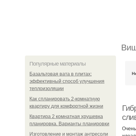
Виш
Популярные материалы
Н
Базальтовая вата в плитах:
эффективный способ улучшения
теплоизоляции
Как спланировать 2-комнатную
квартиру для комфортной жизни
Гиб
сли
Квартира 2 комнатная хрущевка
планировка. Варианты планировки
Очень
Изготовление и монтаж антресоли
идеал