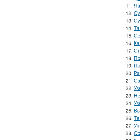
11.
Ящ
12.
Су
13.
Су
14.
Та
15.
Се
16.
Ка
17.
Ст
18.
По
19.
По
20.
Ра
21.
Св
22.
Уз
23.
Не
24.
Уз
25.
Вы
26.
Те
27.
Ун
28.
Со