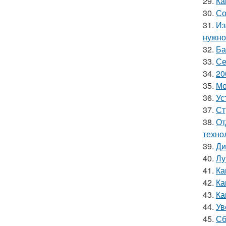
29.
Ка
30.
Со
31.
Из
нужно
32.
Ба
33.
Се
34.
20
35.
Мо
36.
Ус
37.
Ст
38.
От
техно
39.
Ди
40.
Лу
41.
Ка
42.
Ка
43.
Ка
44.
Ув
45.
Сб