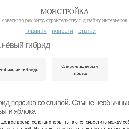
МОЯ СТРОЙКА
советы по ремонту, строительству и дизайну интерьеров
главная
новости
статьи
нёвый гибрид
Сливо-вишнёвый
еобычные гибриды
гибрид
рид персика со сливой. Самые необычные
вы и яблока
 долгое время селекционеры пытаются скрестить между соб
ьных растений. Их плоды отличаются привлекательным в