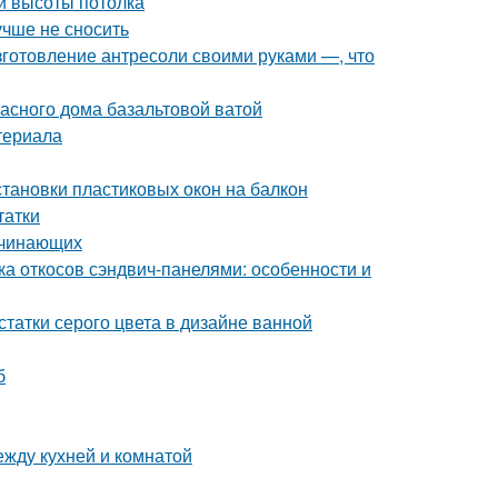
й высоты потолка
учше не сносить
зготовление антресоли своими руками —, что
касного дома базальтовой ватой
териала
становки пластиковых окон на балкон
татки
ачинающих
ка откосов сэндвич-панелями: особенности и
татки серого цвета в дизайне ванной
б
ежду кухней и комнатой