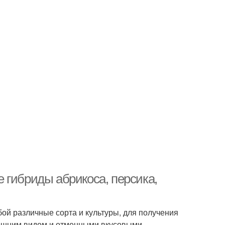
 гибриды абрикоса, персика,
ой различные сорта и культуры, для получения
нешним видом и отменными вкусовыми