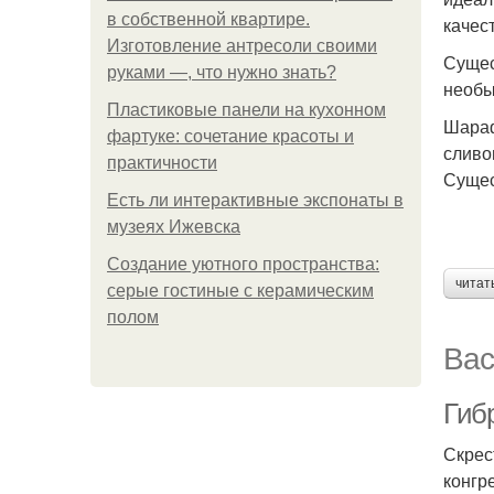
в собственной квартире.
качес
Изготовление антресоли своими
Сущес
руками —, что нужно знать?
необы
Пластиковые панели на кухонном
Шараф
фартуке: сочетание красоты и
сливо
практичности
Сущес
Есть ли интерактивные экспонаты в
музеях Ижевска
Создание уютного пространства:
читат
серые гостиные с керамическим
полом
Вас
Гиб
Скрес
конгр