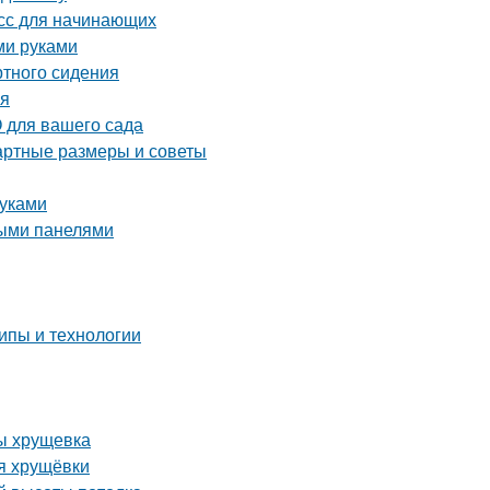
асс для начинающих
ми руками
ртного сидения
ья
 для вашего сада
артные размеры и советы
руками
выми панелями
ипы и технологии
ы хрущевка
я хрущёвки