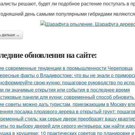
алисты решают, будет ли подобное растение поступать в п
годняшний день самыми популярными гибридами являются
ь дальше →
ледние обновления на сайте:
ие современные тенденции в промышленности Череповца
ересные факты о Владивостоке: что вы не знали о приморс
нсформируйте свою кухню: пошаговое руководство по исп
и ли значимые открытия или события в последнее время
стиковые панели для кухни: современный способ обновить
ие советы можно дать туристам, приезжающим в Москву в
енняя посадка плодового дерева в открытый грунт: пошаго
ременный стиль: как серые двери преобразят вашу кварти
еты по выбору дверей для серого интерьера: как найти иде
ушка в хрущевке: 10 практических советов по планировке и