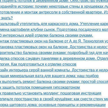
к поднять потолок в деревянном доме. Обустройство нужно
храняйте историю: почему некоторые стены в хрущевках л
готовление и монтаж антресоли в собственной квартире. И
 знать?
зальтовый утеплитель для каркасного дома. Утепление кар
мена картофеля клубни сынок. Подготовка посадочного ма
0 интересных идей отделки балкона своими руками.
нтаж пластиковых окон на балконе от А до Я. Технология у
тановка пластиковых окон на балконе. Достоинства и недос
роительство балкона своими руками: подробный гид для н
делка откосов сэндвич панелями в деревянном доме. Отдел
логия. Как подготовиться к отделке откосов
зайн интерьера серой ванной комнаты. Достоинства и недос
чшая минеральная вата для вашего дома: наш подбор
к выполнить ремонт балкона своими руками: простой спосо
к зашить потолок помещения гипсокартоном
к правильно установить молдинг: пошаговая инструкция
еличьте пространство в своей хрущёвке: как снести стену м
орка щитового дома: основные принципы и рекомендации