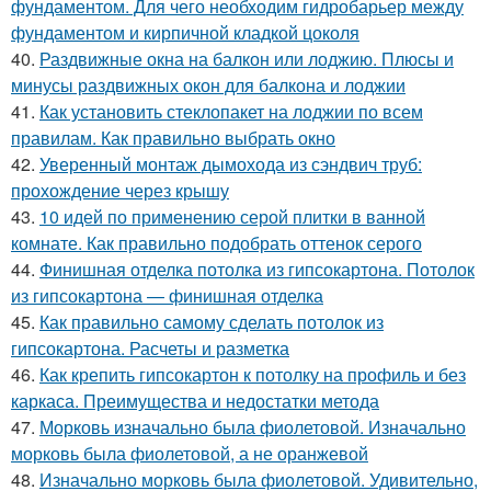
фундаментом. Для чего необходим гидробарьер между
фундаментом и кирпичной кладкой цоколя
40.
Раздвижные окна на балкон или лоджию. Плюсы и
минусы раздвижных окон для балкона и лоджии
41.
Как установить стеклопакет на лоджии по всем
правилам. Как правильно выбрать окно
42.
Уверенный монтаж дымохода из сэндвич труб:
прохождение через крышу
43.
10 идей по применению серой плитки в ванной
комнате. Как правильно подобрать оттенок серого
44.
Финишная отделка потолка из гипсокартона. Потолок
из гипсокартона — финишная отделка
45.
Как правильно самому сделать потолок из
гипсокартона. Расчеты и разметка
46.
Как крепить гипсокартон к потолку на профиль и без
каркаса. Преимущества и недостатки метода
47.
Морковь изначально была фиолетовой. Изначально
морковь была фиолетовой, а не оранжевой
48.
Изначально морковь была фиолетовой. Удивительно,