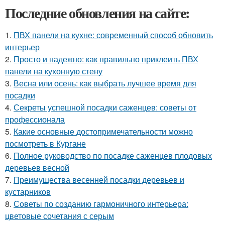
Последние обновления на сайте:
1.
ПВХ панели на кухне: современный способ обновить
интерьер
2.
Просто и надежно: как правильно приклеить ПВХ
панели на кухонную стену
3.
Весна или осень: как выбрать лучшее время для
посадки
4.
Секреты успешной посадки саженцев: советы от
профессионала
5.
Какие основные достопримечательности можно
посмотреть в Кургане
6.
Полное руководство по посадке саженцев плодовых
деревьев весной
7.
Преимущества весенней посадки деревьев и
кустарников
8.
Советы по созданию гармоничного интерьера:
цветовые сочетания с серым