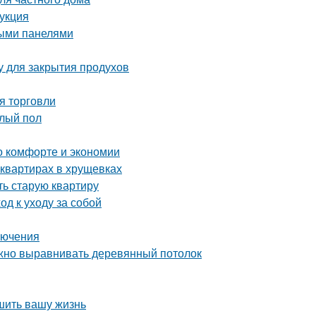
рукция
выми панелями
у для закрытия продухов
я торговли
плый пол
 о комфорте и экономии
квартирах в хрущевках
ть старую квартиру
д к уходу за собой
лючения
ужно выравнивать деревянный потолок
чшить вашу жизнь