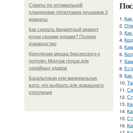
Пос
Советы по оптимальной
планировке пятиэтажек хрущевок 3
1.
Как
комнаты
2.
Отд
Как сделать бюджетный ремонт
3.
Как
кухни своими руками? Полное
4.
Ког
руководство
5.
Как
6.
Ког
Крепление мешка боксерского к
7.
Как
потолку. Монтаж груши для
8.
Ест
серийных ударов
9.
Как
Базальтовая или минеральная
10.
Та
вата: что выбрать для домашнего
11.
Се
отопления
12.
Ст
13.
Ка
14.
Ка
15.
Ст
16.
Ка
17.
Ка