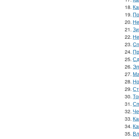
18.
Ка
19.
По
20.
Не
21.
Зи
22.
Не
23.
Cn
24.
Пр
25.
Сд
26.
Эл
27.
Ма
28.
Но
29.
Ст
30.
То
31.
Сп
32.
Че
33.
Ка
34.
Ка
35.
Вл