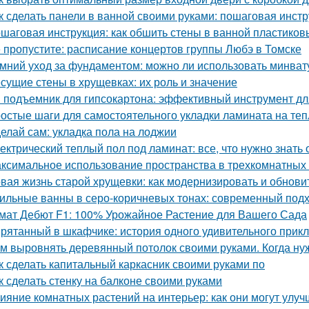
к сделать панели в ванной своими руками: пошаговая инст
шаговая инструкция: как обшить стены в ванной пластико
 пропустите: расписание концертов группы Любэ в Томске
мний уход за фундаментом: можно ли использовать минват
сущие стены в хрущевках: их роль и значение
 подъемник для гипсокартона: эффективный инструмент дл
остые шаги для самостоятельного укладки ламината на те
елай сам: укладка пола на лоджии
ектрический теплый пол под ламинат: все, что нужно знать
ксимальное использование пространства в трехкомнатных 
вая жизнь старой хрущевки: как модернизировать и обнови
ильные ванны в серо-коричневых тонах: современный подхо
мат Дебют F1: 100% Урожайное Растение для Вашего Сада
рятанный в шкафчике: история одного удивительного прик
м выровнять деревянный потолок своими руками. Когда н
к сделать капитальный каркасник своими руками по
к сделать стенку на балконе своими руками
ияние комнатных растений на интерьер: как они могут улу