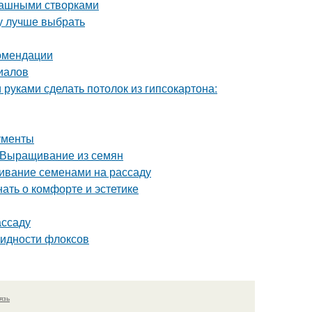
пашными створками
ту лучше выбрать
омендации
риалов
 руками сделать потолок из гипсокартона:
рументы
 Выращивание из семян
щивание семенами на рассаду
нать о комфорте и эстетике
ассаду
видности флоксов
язь