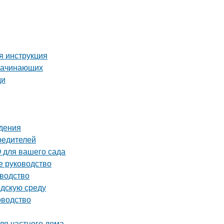
я инструкция
 начинающих
ди
идения
редителей
 для вашего сада
е руководство
оводство
одскую среду
оводство
ля частного дома