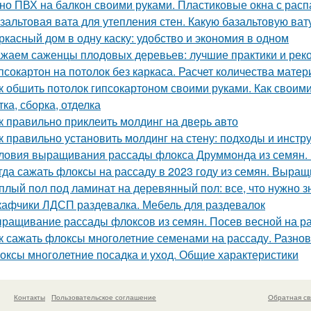
но ПВХ на балкон своими руками. Пластиковые окна с рас
зальтовая вата для утепления стен. Какую базальтовую ва
ркасный дом в одну каску: удобство и экономия в одном
жаем саженцы плодовых деревьев: лучшие практики и рек
псокартон на потолок без каркаса. Расчет количества мате
к обшить потолок гипсокартоном своими руками. Как своими
ка, сборка, отделка
к правильно приклеить молдинг на дверь авто
к правильно установить молдинг на стену: подходы и инст
ловия выращивания рассады флокса Друммонда из семян.
гда сажать флоксы на рассаду в 2023 году из семян. Выра
плый пол под ламинат на деревянный пол: все, что нужно з
афчики ЛДСП раздевалка. Мебель для раздевалок
ращивание рассады флоксов из семян. Посев весной на р
к сажать флоксы многолетние семенами на рассаду. Разно
оксы многолетние посадка и уход. Общие характеристики
Контакты
Пользовательское соглашение
Обратная св