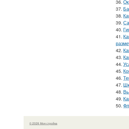
36.
Ок
37.
Ба
38.
Ка
39.
Са
40.
Ги
41.
Ка
размет
42.
Ка
43.
Ка
44.
Ус
45.
Ко
46.
Те
47.
Шк
48.
Вы
49.
Ка
50.
Фл
© 2026 Моя стройка