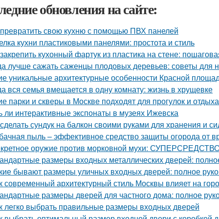
ледние обновления на сайте:
 превратить свою кухню с помощью ПВХ панелей
елка кухни пластиковыми панелями: простота и стиль
 закрепить кухонный фартук из пластика на стене: пошагова
да лучше сажать саженцы плодовых деревьев: советы для
ие уникальные архитектурные особенности Красной площа
да вся семья вмещается в одну комнату: жизнь в хрущевке
ие парки и скверы в Москве подходят для прогулок и отдыха
ь ли интерактивные экспонаты в музеях Ижевска
 сделать сундук на балкон своими руками для хранения и с
бачная пыль – эффективное средство защиты огорода от в
кретное оружие против морковной мухи: СУПЕРСРЕДСТВО
андартные размеры входных металлических дверей: полно
кие бывают размеры уличных входных дверей: полное рук
к современный архитектурный стиль Москвы влияет на гор
андартные размеры дверей для частного дома: полное рук
к легко выбрать правильные размеры входных дверей
к выбрать оптимальный размер входной двери с коробкой д