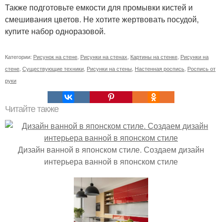
Также подготовьте емкости для промывки кистей и
смешивания цветов. Не хотите жертвовать посудой,
купите набор одноразовой.
Категории:
Рисунок на стене
,
Рисунки на стенах
,
Картины на стенке
,
Рисунки на
стене
,
Существующие техники
,
Рисунки на стены
,
Настенная роспись
,
Роспись от
руки
Читайте также
Дизайн ванной в японском стиле. Создаем дизайн
интерьера ванной в японском стиле