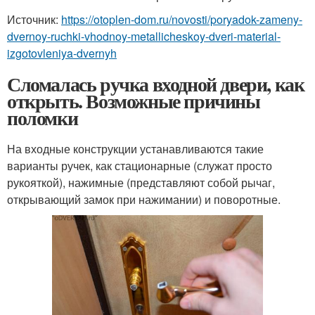
Источник:
https://otoplen-dom.ru/novosti/poryadok-zameny-
dvernoy-ruchki-vhodnoy-metallicheskoy-dveri-material-
izgotovleniya-dvernyh
Сломалась ручка входной двери, как
открыть. Возможные причины
поломки
На входные конструкции устанавливаются такие
варианты ручек, как стационарные (служат просто
рукояткой), нажимные (представляют собой рычаг,
открывающий замок при нажимании) и поворотные.