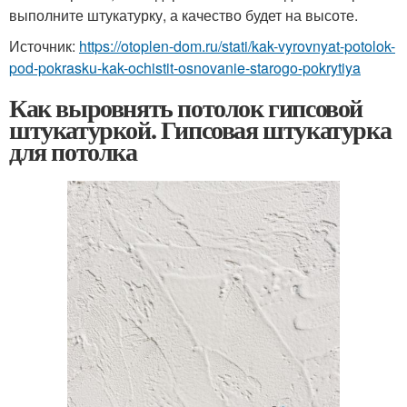
выполните штукатурку, а качество будет на высоте.
Источник:
https://otoplen-dom.ru/stati/kak-vyrovnyat-potolok-
pod-pokrasku-kak-ochistit-osnovanie-starogo-pokrytiya
Как выровнять потолок гипсовой
штукатуркой. Гипсовая штукатурка
для потолка