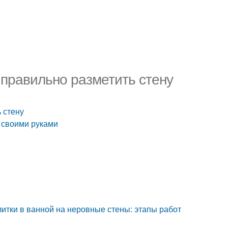
к правильно разметить стену
ь стену
л своими руками
литки в ванной на неровные стены: этапы работ