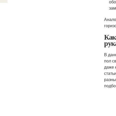
обо
зам
Анало
гориз
Как
рук
В дан
пол с
даже 
стать
разны
подбо