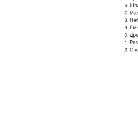
Шпа
Мал
Неб
Емк
Дре
Рез
Спе