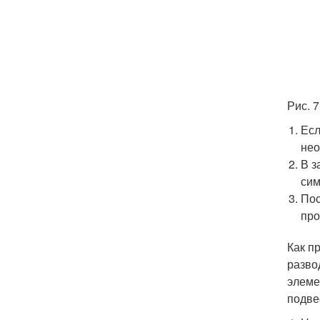
Рис. 
Есл
нео
В з
сим
Пос
про
Как п
разво
элеме
подве