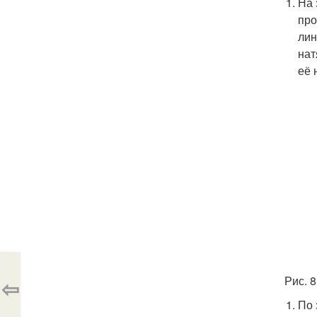
На 
про
лин
нат
её 
Рис. 
⇦
По 