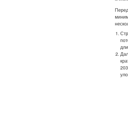
Перед
миним
неско
Стр
пот
дли
Дал
кра
203
уло