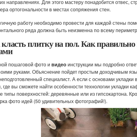
их направлениях. Для этого мастеру понадобится отвес, ст
ера ортогональности в местах сопряжения стен.
гичную работу необходимо провести для каждой стены пом
онтального ряда должна быть неизменна по всему периметру
 класть плитку на пол. Как правильно
ами
ной пошаговой фото и
видео
инструкции мы подробно ответ
воими руками. Объяснение пойдет простым доходчивым язык
неподготовленный специалист. А если с основами укладки 
и, где вы сможете найти особенности технологии укладки каф
е типы поверхностей: деревянные или из гипсокартона. Кро
рка фото идей (50 удивительных фотографий!).