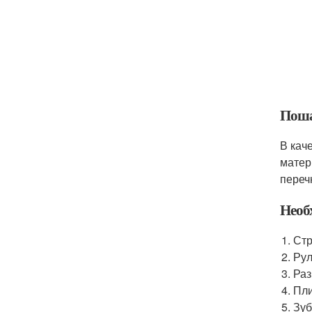
Поша
В кач
матер
переч
Необ
Стр
Рул
Раз
Пли
Зуб