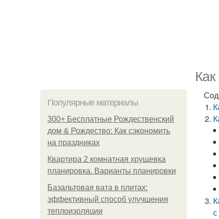
Как
Сод
Популярные материалы
К
К
300+ Бесплатные Рождественский
дом & Рождество: Как сэкономить
на праздниках
Квартира 2 комнатная хрущевка
планировка. Варианты планировки
Базальтовая вата в плитах:
эффективный способ улучшения
К
теплоизоляции
с