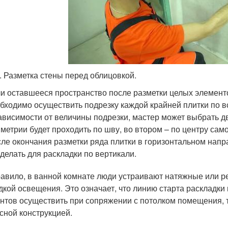
7. Разметка стены перед облицовкой.
и оставшееся пространство после разметки целых элемент
бходимо осуществить подрезку каждой крайней плитки по в
ависимости от величины подрезки, мастер может выбрать д
метрии будет проходить по шву, во втором – по центру само
ле окончания разметки ряда плитки в горизонтальном нап
делать для раскладки по вертикали.
равило, в ванной комнате люди устраивают натяжные или 
дкой освещения. Это означает, что линию старта раскладки 
нтов осуществить при сопряжении с потолком помещения, т
сной конструкцией.