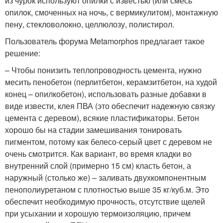
из чурок используют опилки с известью (или смесь
опилок, смоченных на ночь, с вермикулитом), монтажную
пену, стекловолокно, целлюлозу, полистирол.
Пользователь форума Metamorphos предлагает такое
решение:
– Чтобы понизить теплопроводность цемента, нужно
месить пенобетон (перлитбетон, керамзитбетон, на худой
конец – опилкобетон), использовать разные добавки в
виде извести, клея ПВА (это обеспечит надежную связку
цемента с деревом), всякие пластификаторы. Бетон
хорошо бы на стадии замешивания тонировать
пигментом, потому как белесо-серый цвет с деревом не
очень смотрится. Как вариант, во время кладки во
внутренний слой (примерно 15 см) класть бетон, а
наружный (столько же) – заливать двухкомпонентным
пенополиуретаном с плотностью выше 35 кг/куб.м. Это
обеспечит необходимую прочность, отсутствие щелей
при усыхании и хорошую термоизоляцию, причем