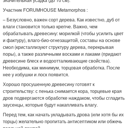
значительная усадка (до 10 см).
Участник FORUMHOUSE Metamorphos :
– Безусловно, важен сорт дерева. Как известно, дуб от
влаги становится только крепче. Важно, чем
обрабатывать древесину: морилкой (чтобы усилить цвет
и фактуру), влаго-био-огнезащитой, составы на основе
смол (кристаллизуют структуру дерева, перекрывая
поры), а также различными восками и лаками (придают
древесине блеск и водоотталкивающие свойства).
Необходима, как минимум, торцовая обработка. После
нее у избушки и лоск появится.
Хорошо просушенную древесину готовят к
строительству: с пенька снимается кора, торцевые края
дров подвергаются обработке наждаком, чтобы сгладить
заусенцы, которые будут накапливать влагу.
Перед тем, как начать укладывать дрова (или хотя бы их
торцы) желательно пропитать антисептиком или обжечь