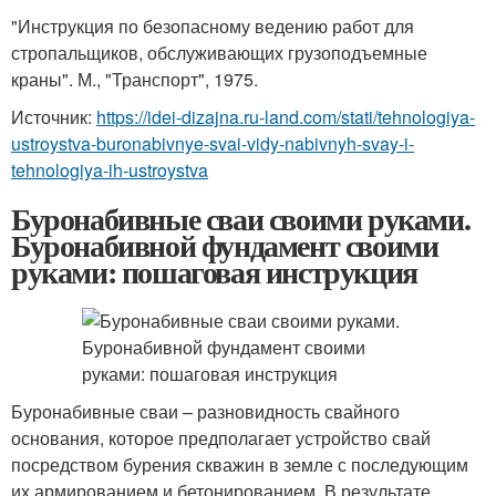
"Инструкция по безопасному ведению работ для
стропальщиков, обслуживающих грузоподъемные
краны". М., "Транспорт", 1975.
Источник:
https://idei-dizajna.ru-land.com/stati/tehnologiya-
ustroystva-buronabivnye-svai-vidy-nabivnyh-svay-i-
tehnologiya-ih-ustroystva
Буронабивные сваи своими руками.
Буронабивной фундамент своими
руками: пошаговая инструкция
Буронабивные сваи – разновидность свайного
основания, которое предполагает устройство свай
посредством бурения скважин в земле с последующим
их армированием и бетонированием. В результате