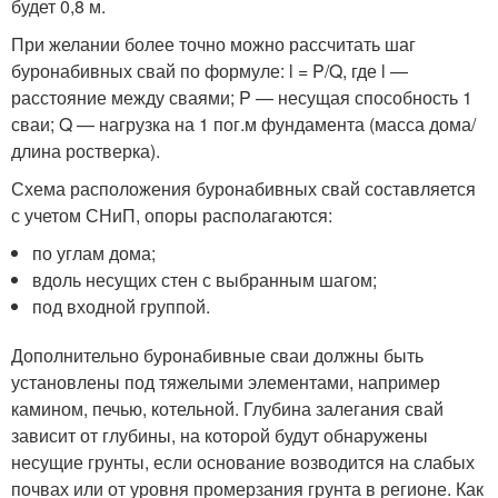
будет 0,8 м.
При желании более точно можно рассчитать шаг
буронабивных свай по формуле: l = P/Q, где l —
расстояние между сваями; P — несущая способность 1
сваи; Q — нагрузка на 1 пог.м фундамента (масса дома/
длина ростверка).
Схема расположения буронабивных свай составляется
с учетом СНиП, опоры располагаются:
по углам дома;
вдоль несущих стен с выбранным шагом;
под входной группой.
Дополнительно буронабивные сваи должны быть
установлены под тяжелыми элементами, например
камином, печью, котельной. Глубина залегания свай
зависит от глубины, на которой будут обнаружены
несущие грунты, если основание возводится на слабых
почвах или от уровня промерзания грунта в регионе. Как