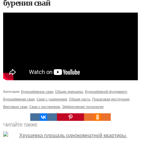
бурения свай
Категории:
Буронабивные сваи
,
Общие принципы
,
Буронабивной фундамент
,
Буронабивная свая
,
Свая с уширением
,
Общая часть
,
Пошаговая инструкция
,
Винтовые сваи
,
Сваи с ростверком
,
Эффективная технология
Читайте также