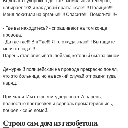
Бедолага судорожно достаёт мобильный телефон,
набирает 102 и как давай орать: «Алё!!!!! Полиция!!!!!
Меня похитили на органы!!!!!! Спасите!!!! Помогите!!!!»
⠀
- Где вы находитесь? - спрашивают на том конце
провода.
- Да где-где!!! В п**де!!! Я то откуда знаю!!!! Вытащите
меня отсюда!!!!
Парень стал описывать пейзаж, который был за окном!
⠀
Дежурный полицейский на проводе прекрасно понял,
что это больница, но на всякий случай отправил туда
наряд.
⠀
Приехали. Им открыл медперсонал. А парень,
полностью протрезвев и вдоволь проматерившись,
побрёл к себе домой.
Строю сам дом из газобетона.