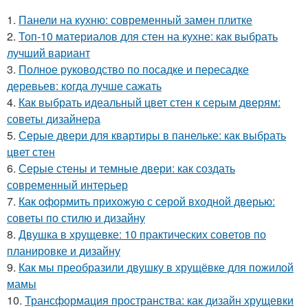
1.
Панели на кухню: современный замен плитке
2.
Топ-10 материалов для стен на кухне: как выбрать
лучший вариант
3.
Полное руководство по посадке и пересадке
деревьев: когда лучше сажать
4.
Как выбрать идеальный цвет стен к серым дверям:
советы дизайнера
5.
Серые двери для квартиры в панельке: как выбрать
цвет стен
6.
Серые стены и темные двери: как создать
современный интерьер
7.
Как оформить прихожую с серой входной дверью:
советы по стилю и дизайну
8.
Двушка в хрущевке: 10 практических советов по
планировке и дизайну
9.
Как мы преобразили двушку в хрущёвке для пожилой
мамы
10.
Трансформация пространства: как дизайн хрущевки