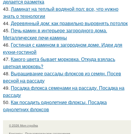
делается разметка
43.
Ламинат на теплый водяной пол: все, что нужно
знать о технологии
44.
Деревянный дом: как правильно выровнять потолок
45.
Печь-камин в интерьере загородного дома.
Металлические печи-камины
46.
Гостиная с камином в загородном доме. Идеи для
кухни-гостиной
47.
Какого цвета бывает морковка. Откуда взялась
цветная морковь?
48.
Выращивание рассады флоксов из семян. Посев
весной на рассаду
49.
Посадка флокса семенами на рассаду. Посадка на
рассаду
50.
Как посадить однолетние флоксы. Посадка
однолетних флоксов
© 2026 Моя стройка
Контакты
Пользовательское соглашение