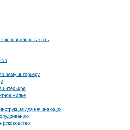
 как правильно сажать
жая
 вашему интерьеру
ру
в интерьере
ктное жилье
 инструкция для начинающих
 опудриванию
е руководство