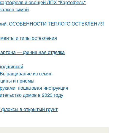
 картофеля и овощей ЛПХ "Картофель"
балкон зимой
и лоджий. ОСОБЕННОСТИ ТЕПЛОГО ОСТЕКЛЕНИЯ
ементы и типы остекления
окартона — финишная отделка
 подшивкой
 Выращивание из семян
нципы и приемы
 руками: пошаговая инструкция
ительство домов в 2023 году
е флоксы в открытый грунт