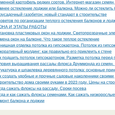
менной картофель редких сортов. Интернет-магазин семян
мнее остекление лоджии или балкона. Можно ли остеклить 
зусадочный газобетон: новый стандарт в строительстве
советов по организации теплого остекления балконов 
ОНА И ЭТАПЫ РАБОТЫ
тановка пластиковых окон на лоджии. Светопрозрачные эл
мена окон на балконе. Что такое теплое остекление
нишная отделка потолка из гипсокартона. Потолок из гипс
коративный молдинг: как правильно его приклеить к стене
к подшить потолок гипсокартоном. Разметка потолка перед
ловия выращивания рассады флокса Друммонда из семян.
укатурка и шпаклевка деревянного потолка: основные при
к создать удобные и прочные садовые наколенники своими
роительство дома своими руками в 2023 году. Цены на стро
гда сажать флоксы на рассаду. Сроки посева
гда и как сажать флоксы семенами. Как сажать низкорослы
монт балкона и лоджии