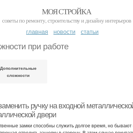
МОЯ СТРОЙКА
советы по ремонту, строительству и дизайну интерьеров
главная
новости
статьи
жности при работе
Дополнительные
сложности
заменить ручку на входной металлической
аллической двери
твенные замки способны служить долгое время, но бывают с
ляющая отводить защелку в сторону. В этом случае покупать