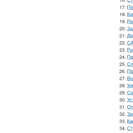
17.
По
18.
Ка
19.
Ра
20.
За
21.
Де
22.
CA
23.
Ра
24.
Пр
25.
Cn
26.
Пр
27.
Во
28.
Уд
29.
Со
30.
Ус
31.
От
32.
Зи
33.
Ка
34.
Ст