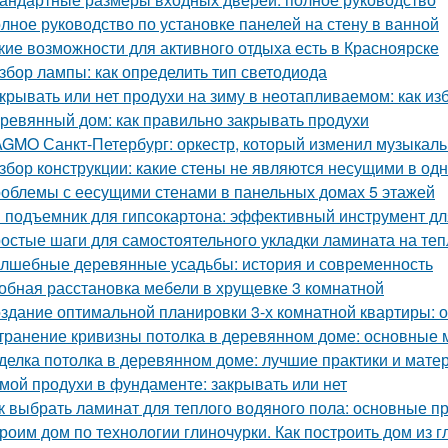
лное руководство по установке панелей на стену в ванной
кие возможности для активного отдыха есть в Красноярске
збор лампы: как определить тип светодиода
крывать или нет продухи на зиму в неотапливаемом: как и
ревянный дом: как правильно закрывать продухи
GMO Санкт-Петербург: оркестр, который изменил музыкаль
збор конструкции: какие стены не являются несущими в од
облемы с еесущими стенами в панельных домах 5 этажей
 подъемник для гипсокартона: эффективный инструмент дл
остые шаги для самостоятельного укладки ламината на те
лшебные деревянные усадьбы: история и современность
обная расстановка мебели в хрущевке 3 комнатной
здание оптимальной планировки 3-х комнатной квартиры: 
транение кривизны потолка в деревянном доме: основные 
делка потолка в деревянном доме: лучшие практики и мате
мой продухи в фундаменте: закрывать или нет
к выбрать ламинат для теплого водяного пола: основные п
роим дом по технологии глиночурки. Как построить дом из 