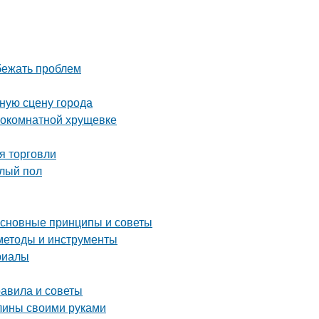
збежать проблем
ную сцену города
нокомнатной хрущевке
я торговли
плый пол
основные принципы и советы
методы и инструменты
риалы
равила и советы
глины своими руками