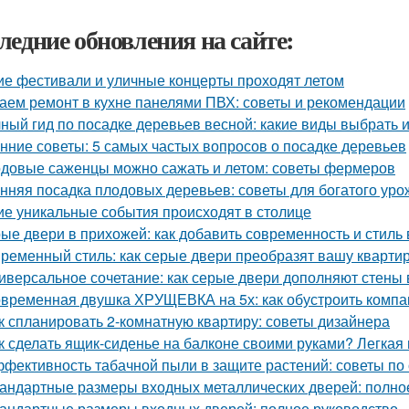
ледние обновления на сайте:
ие фестивали и уличные концерты проходят летом
аем ремонт в кухне панелями ПВХ: советы и рекомендации
ный гид по посадке деревьев весной: какие виды выбрать и
нние советы: 5 самых частых вопросов о посадке деревьев
довые саженцы можно сажать и летом: советы фермеров
нняя посадка плодовых деревьев: советы для богатого уро
ие уникальные события происходят в столице
ые двери в прихожей: как добавить современность и стиль
ременный стиль: как серые двери преобразят вашу кварти
иверсальное сочетание: как серые двери дополняют стены 
временная двушка ХРУЩЕВКА на 5х: как обустроить компа
к спланировать 2-комнатную квартиру: советы дизайнера
к сделать ящик-сиденье на балконе своими руками? Легкая
фективность табачной пыли в защите растений: советы по
андартные размеры входных металлических дверей: полно
андартные размеры входных дверей: полное руководство