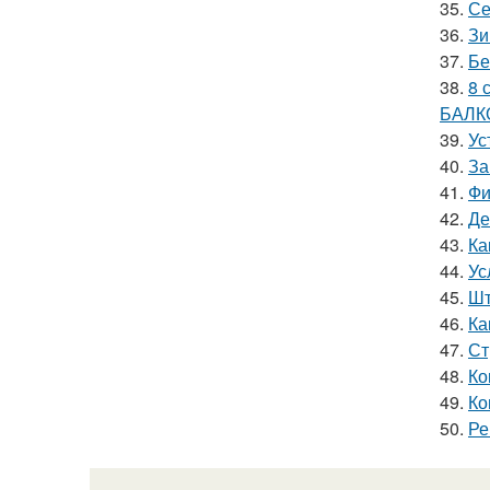
35.
Се
36.
Зи
37.
Бе
38.
8 
БАЛК
39.
Ус
40.
За
41.
Фи
42.
Де
43.
Ка
44.
Ус
45.
Шт
46.
Ка
47.
Ст
48.
Ко
49.
Ко
50.
Ре