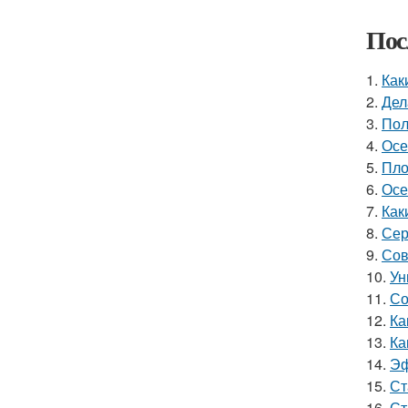
Пос
1.
Как
2.
Дел
3.
Пол
4.
Осе
5.
Пло
6.
Осе
7.
Как
8.
Сер
9.
Сов
10.
Ун
11.
Со
12.
Ка
13.
Ка
14.
Эф
15.
Ст
16.
Ст