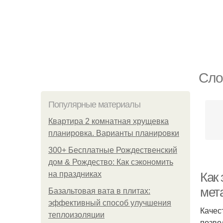
Сло
Популярные материалы
Квартира 2 комнатная хрущевка
планировка. Варианты планировки
300+ Бесплатные Рождественский
дом & Рождество: Как сэкономить
на праздниках
Как 
мет
Базальтовая вата в плитах:
эффективный способ улучшения
Качес
теплоизоляции
позво