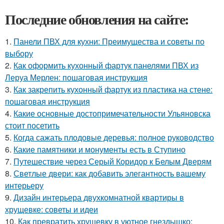
Последние обновления на сайте:
1.
Панели ПВХ для кухни: Преимущества и советы по
выбору
2.
Как оформить кухонный фартук панелями ПВХ из
Леруа Мерлен: пошаговая инструкция
3.
Как закрепить кухонный фартук из пластика на стене:
пошаговая инструкция
4.
Какие основные достопримечательности Ульяновска
стоит посетить
5.
Когда сажать плодовые деревья: полное руководство
6.
Какие памятники и монументы есть в Ступино
7.
Путешествие через Серый Коридор к Белым Дверям
8.
Светлые двери: как добавить элегантность вашему
интерьеру
9.
Дизайн интерьера двухкомнатной квартиры в
хрущевке: советы и идеи
10.
Как превратить хрущевку в уютное гнездышко: