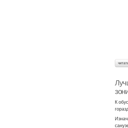
читат
Луч
зон
К обу
гораз
Изнач
сануз