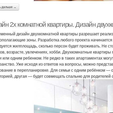
ь дальше →
айн 2х комнатной квартиры. Дизайн двухк
менный дизайн двухкомнатной квартиры разрешает реализо
ополагающие зоны. Разработка любого проекта начинается 
дуется жилплощадь, сколько персон будет проживать. Не с
ов, возрасте, увлечениях, хобби. Двухкомнатные квартиры
и или одним ребенком. Не редко в таких апартаментах могу
ранство. Уже исходя из ответов на вопросы, можно предста
ование в перепланировке. Для семьи с одним ребёнком — о
торией, другая — будет совмещать спальню для родителей 