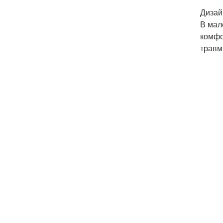
Дизай
В мал
комфо
травм