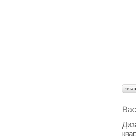
читат
Вас
Диз
ква