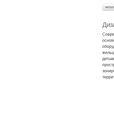
читат
Диз
Совре
основ
обору
жильц
детьм
прост
зонир
терри