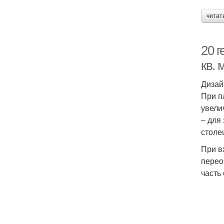
читат
20 
кв. 
Дизай
При п
увели
– для
столе
При в
перео
часть