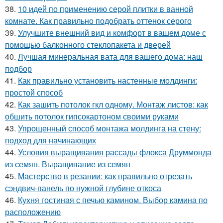
38.
10 идей по применению серой плитки в ванной
комнате. Как правильно подобрать оттенок серого
39.
Улучшите внешний вид и комфорт в вашем доме с
помощью балконного стеклопакета и дверей
40.
Лучшая минеральная вата для вашего дома: наш
подбор
41.
Как правильно установить настенные молдинги:
простой способ
42.
Как зашить потолок гкл одному. Монтаж листов: как
обшить потолок гипсокартоном своими руками
43.
Упрощенный способ монтажа молдинга на стену:
подход для начинающих
44.
Условия выращивания рассады флокса Друммонда
из семян. Выращивание из семян
45.
Мастерство в резании: как правильно отрезать
сэндвич-панель по нужной глубине откоса
46.
Кухня гостиная с печью камином. Выбор камина по
расположению