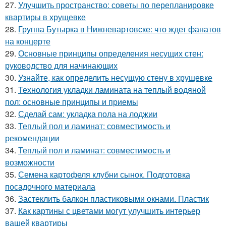
27.
Улучшить пространство: советы по перепланировке
квартиры в хрущевке
28.
Группа Бутырка в Нижневартовске: что ждет фанатов
на концерте
29.
Основные принципы определения несущих стен:
руководство для начинающих
30.
Узнайте, как определить несущую стену в хрущевке
31.
Технология укладки ламината на теплый водяной
пол: основные принципы и приемы
32.
Сделай сам: укладка пола на лоджии
33.
Теплый пол и ламинат: совместимость и
рекомендации
34.
Теплый пол и ламинат: совместимость и
возможности
35.
Семена картофеля клубни сынок. Подготовка
посадочного материала
36.
Застеклить балкон пластиковыми окнами. Пластик
37.
Как картины с цветами могут улучшить интерьер
вашей квартиры