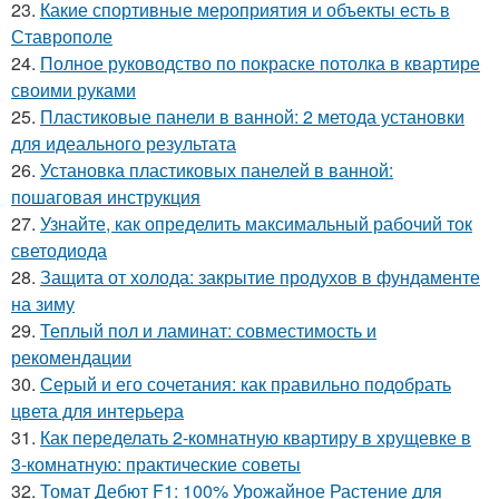
23.
Какие спортивные мероприятия и объекты есть в
Ставрополе
24.
Полное руководство по покраске потолка в квартире
своими руками
25.
Пластиковые панели в ванной: 2 метода установки
для идеального результата
26.
Установка пластиковых панелей в ванной:
пошаговая инструкция
27.
Узнайте, как определить максимальный рабочий ток
светодиода
28.
Защита от холода: закрытие продухов в фундаменте
на зиму
29.
Теплый пол и ламинат: совместимость и
рекомендации
30.
Серый и его сочетания: как правильно подобрать
цвета для интерьера
31.
Как переделать 2-комнатную квартиру в хрущевке в
3-комнатную: практические советы
32.
Томат Дебют F1: 100% Урожайное Растение для