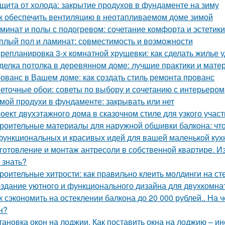
щита от холода: закрытие продухов в фундаменте на зиму
к обеспечить вентиляцию в неотапливаемом доме зимой
минат и полы с подогревом: сочетание комфорта и эстетики
плый пол и ламинат: совместимость и возможности
репланировка 3-х комнатной хрущевки: как сделать жилье
делка потолка в деревянном доме: лучшие практики и мате
ованс в Вашем доме: как создать стиль ремонта прованс
еточные обои: советы по выбору и сочетанию с интерьером
мой продухи в фундаменте: закрывать или нет
оект двухэтажного дома в сказочном стиле для узкого учас
роительные материалы для наружной обшивки балкона: чт
функциональных и красивых идей для вашей маленькой кух
готовление и монтаж антресоли в собственной квартире. И
 знать?
роительные хитрости: как правильно клеить молдинги на ст
здание уютного и функционального дизайна для двухкомнат
к сэкономить на остеклении балкона до 20 000 рублей.. На 
н?
тановка окон на лоджии. Как поставить окна на лоджию – 