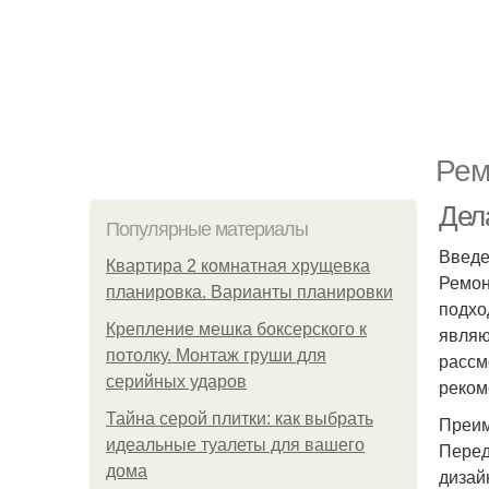
Рем
Дел
Популярные материалы
Введ
Квартира 2 комнатная хрущевка
Ремон
планировка. Варианты планировки
подхо
Крепление мешка боксерского к
являю
потолку. Монтаж груши для
рассм
серийных ударов
реком
Тайна серой плитки: как выбрать
Преим
идеальные туалеты для вашего
Перед
дома
дизай