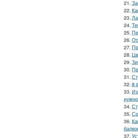
21.
За
22.
Ка
23.
Ла
24.
Те
25.
Пе
26.
От
27.
Пр
28.
Цв
29.
Зи
30.
Пр
31.
Ст
32.
8 
33.
Из
нужно
34.
Ст
35.
Со
36.
Ка
балко
37.
Ус