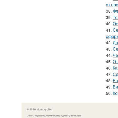
от пр
38.
Фл
39.
Те
40.
Ос
41.
Се
оформ
42.
До
43.
Се
44.
Че
45.
От
46.
Ка
47.
Сд
48.
Ба
49.
Ви
50.
Ко
© 2026 Моя стройка
Советы по ремонту, строительству и дизайну интерьеров