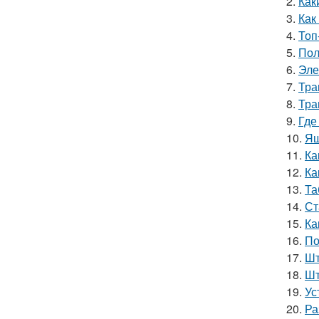
2.
Как
3.
Как
4.
Топ
5.
Пол
6.
Эле
7.
Тра
8.
Тра
9.
Где
10.
Ящ
11.
Ка
12.
Ка
13.
Та
14.
Ст
15.
Ка
16.
По
17.
Шт
18.
Шт
19.
Ус
20.
Ра