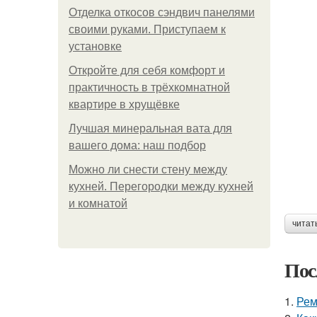
Отделка откосов сэндвич панелями
своими руками. Приступаем к
установке
Откройте для себя комфорт и
практичность в трёхкомнатной
квартире в хрущёвке
Лучшая минеральная вата для
вашего дома: наш подбор
Можно ли снести стену между
кухней. Перегородки между кухней
и комнатой
читат
Пос
1.
Рем