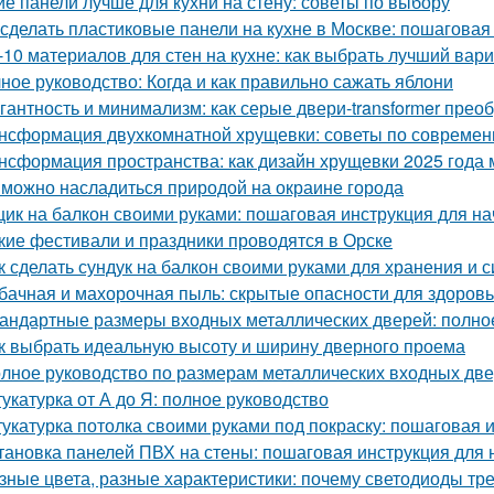
ие панели лучше для кухни на стену: советы по выбору
 сделать пластиковые панели на кухне в Москве: пошаговая
-10 материалов для стен на кухне: как выбрать лучший вар
ное руководство: Когда и как правильно сажать яблони
гантность и минимализм: как серые двери-transformer прео
нсформация двухкомнатной хрущевки: советы по современ
нсформация пространства: как дизайн хрущевки 2025 года
 можно насладиться природой на окраине города
ик на балкон своими руками: пошаговая инструкция для н
кие фестивали и праздники проводятся в Орске
к сделать сундук на балкон своими руками для хранения и 
бачная и махорочная пыль: скрытые опасности для здоров
андартные размеры входных металлических дверей: полно
к выбрать идеальную высоту и ширину дверного проема
лное руководство по размерам металлических входных дв
укатурка от А до Я: полное руководство
укатурка потолка своими руками под покраску: пошаговая 
тановка панелей ПВХ на стены: пошаговая инструкция для
зные цвета, разные характеристики: почему светодиоды тр