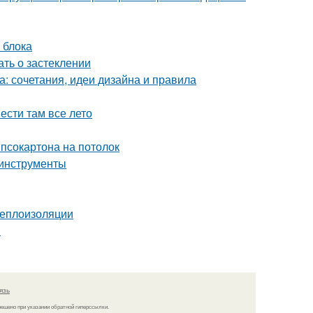
 блока
ать о застеклении
а: сочетания, идеи дизайна и правила
ести там все лето
ипсокартона на потолок
 инструменты
теплоизоляции
и
язь
решено при указании обратной гиперссылки.