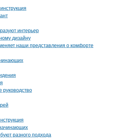
 инструкция
иант
бразуют интерьер
ному дизайну
 меняет наши представления о комфорте
ачинающих
сидения
ья
е руководство
ерей
инструкция
 начинающих
ебуют разного подхода