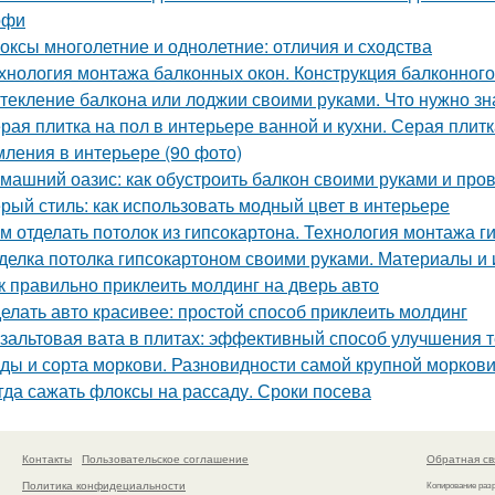
офи
оксы многолетние и однолетние: отличия и сходства
хнология монтажа балконных окон. Конструкция балконного
текление балкона или лоджии своими руками. Что нужно зн
рая плитка на пол в интерьере ванной и кухни. Серая плитк
ления в интерьере (90 фото)
машний оазис: как обустроить балкон своими руками и пров
рый стиль: как использовать модный цвет в интерьере
м отделать потолок из гипсокартона. Технология монтажа г
делка потолка гипсокартоном своими руками. Материалы и
к правильно приклеить молдинг на дверь авто
елать авто красивее: простой способ приклеить молдинг
зальтовая вата в плитах: эффективный способ улучшения 
ды и сорта моркови. Разновидности самой крупной морков
гда сажать флоксы на рассаду. Сроки посева
Контакты
Пользовательское соглашение
Обратная св
Политика конфидециальности
Копирование раз