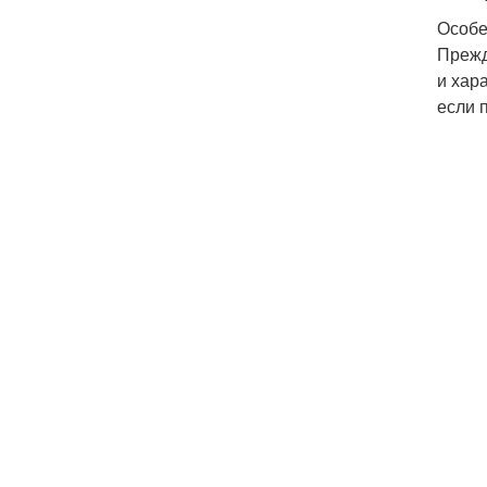
Особе
Прежд
и хар
если 