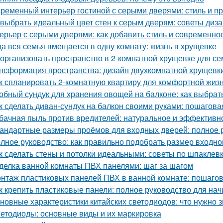
ременный интерьер гостиной с серыми дверями: стиль и пр
 выбрать идеальный цвет стен к серым дверям: советы диз
ерьер с серыми дверями: как добавить стиль и современно
да вся семья вмещается в одну комнату: жизнь в хрущевке
 организовать пространство в 2-комнатной хрущевке для се
нсформация пространства: дизайн двухкомнатной хрущевки
к спланировать 2-комнатную квартиру для комфортной жиз
обный сундук для хранения овощей на балконе: как выбрат
к сделать диван-сундук на балкон своими руками: пошагова
бачная пыль против вредителей: натуральное и эффективн
андартные размеры проёмов для входных дверей: полное 
лное руководство: как правильно подобрать размер входно
к сделать стены и потолки идеальными: советы по шпаклевк
делка ванной комнаты ПВХ панелями: шаг за шагом
нтаж пластиковых панелей ПВХ в ванной комнате: пошагов
к крепить пластиковые панели: полное руководство для н
новные характеристики китайских светодиодов: что нужно з
етодиоды: основные виды и их маркировка