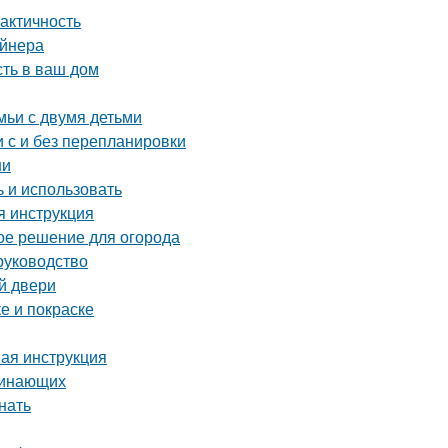
актичность
айнера
сть в ваш дом
мьи с двумя детьми
 с и без перепланировки
ни
ь и использовать
я инструкция
ое решение для огорода
руководство
й двери
е и покраске
ая инструкция
ачинающих
нать