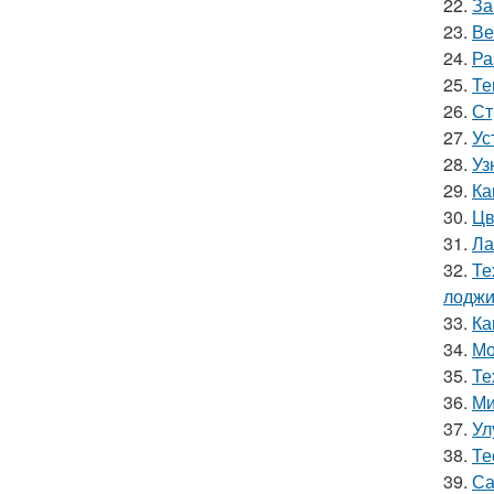
22.
За
23.
Ве
24.
Ра
25.
Те
26.
Ст
27.
Ус
28.
Уз
29.
Ка
30.
Цв
31.
Ла
32.
Те
лодж
33.
Ка
34.
Мо
35.
Те
36.
Ми
37.
Ул
38.
Те
39.
Са