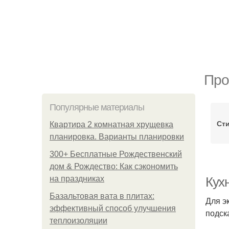
Про
Популярные материалы
Ст
Квартира 2 комнатная хрущевка
планировка. Варианты планировки
300+ Бесплатные Рождественский
дом & Рождество: Как сэкономить
на праздниках
Кухн
Базальтовая вата в плитах:
Для э
эффективный способ улучшения
подск
теплоизоляции