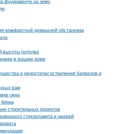
 в фундаменте на зиму
ле
ния комфортной домашней обстановки
тила
й высоты потолка
ановки в вашем доме
ущества и недостатки остекления балконов и
онных рам
овке окна
 блока
ших строительных проектов
лконного стеклопакета и дверей
проекта
омендации