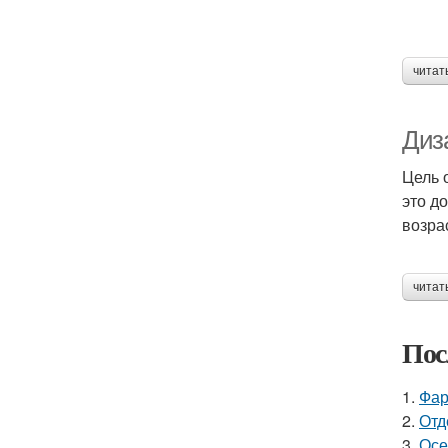
читат
Диз
Цель 
это д
возра
читат
Пос
1.
Фар
2.
Отд
3.
Осе