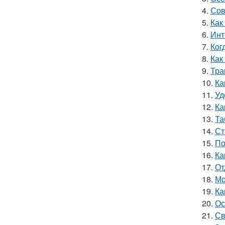
4.
Сов
5.
Как
6.
Инт
7.
Ког
8.
Как
9.
Тра
10.
Ка
11.
Уд
12.
Ка
13.
Та
14.
Ст
15.
По
16.
Ка
17.
От
18.
Мо
19.
Ка
20.
Ос
21.
Св