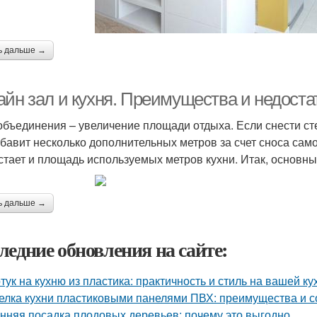
ь дальше →
айн зал и кухня. Преимущества и недост
объединения – увеличение площади отдыха. Если снести сте
обавит несколько дополнительных метров за счет сноса сам
стает и площадь используемых метров кухни. Итак, основн
ь дальше →
ледние обновления на сайте:
тук на кухню из пластика: практичность и стиль на вашей ку
елка кухни пластиковыми панелями ПВХ: преимущества и с
нняя посадка плодовых деревьев: почему это выгодно