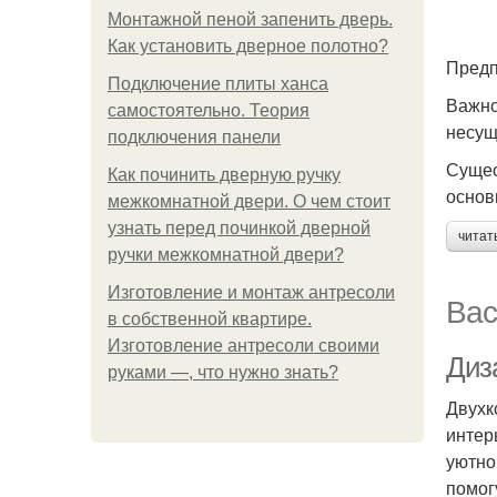
Монтажной пеной запенить дверь.
Как установить дверное полотно?
Предп
Подключение плиты ханса
Важно
самостоятельно. Теория
несущ
подключения панели
Сущес
Как починить дверную ручку
основ
межкомнатной двери. О чем стоит
узнать перед починкой дверной
читат
ручки межкомнатной двери?
Изготовление и монтаж антресоли
Вас
в собственной квартире.
Изготовление антресоли своими
Диз
руками —, что нужно знать?
Двухк
интер
уютно
помог