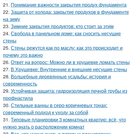
21.
Понимание важности закрытия продух фундамента
22.
Защита от холода: закрытие продухов в фундаменте
на зиму
23.
Зимние закрытия продуктов: кто стоит за этим
24.
Свобода в панельном доме: как сносить несущие
стены
25.
Стены режутся как по маслу: как это происходит и
почему это важно
26.
Ответ на вопрос: Можно ли в хрущевке ломать стены
27.
В Хрущевке: Внутренние и внешние несущие стены
28.
Волшебные деревянные усадьбы: история и
современность
29.
Устойчивая защита: гидроизоляция печной трубы из
профнастила
30.
Стильные ванны в серо-коричневых тонах:
современный подход к уходу за собой
31.
Типовые планировки 3 комнатных квартир: всё, что
нужно знать о расположении комнат
32.
Все, что нужно знать о типовых планировках