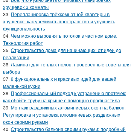
хрущевок 3 комнаты
33.
Перепланировка трёхкомнатной квартиры в
хрущевке: как увеличить пространство и улучшить
функциональность
34.
Чем можно выровнять потолок в частном доме.
Технология работ
35.
Строительство дома для начинающих: от идеи до
реализации
36.
Ламинат для теплых полов: проверенные советы для
выбора
37.
8 функциональных и красивых идей для вашей
маленькой кухни
38.
Профессиональный подход к устранению протечек:
как обойти трубу на крыше с помощью профнастила
39.
Монтаж раздвижных алюминиевых окон на балкон.
Регулировка и установка алюминиевых раздвижных
окон своими руками
40.
Строительство балкона своими руками: подробный