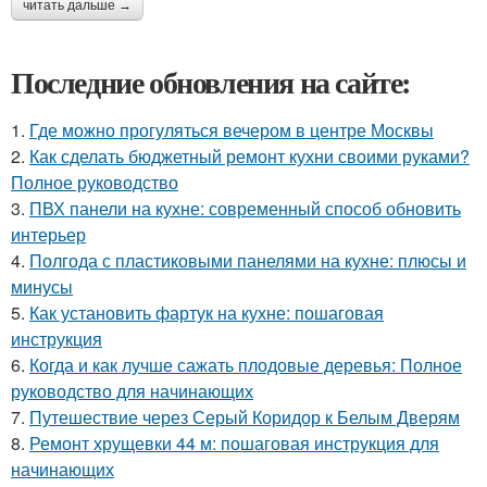
читать дальше →
Последние обновления на сайте:
1.
Где можно прогуляться вечером в центре Москвы
2.
Как сделать бюджетный ремонт кухни своими руками?
Полное руководство
3.
ПВХ панели на кухне: современный способ обновить
интерьер
4.
Полгода с пластиковыми панелями на кухне: плюсы и
минусы
5.
Как установить фартук на кухне: пошаговая
инструкция
6.
Когда и как лучше сажать плодовые деревья: Полное
руководство для начинающих
7.
Путешествие через Серый Коридор к Белым Дверям
8.
Ремонт хрущевки 44 м: пошаговая инструкция для
начинающих