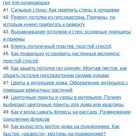
гид для начинающих
41.
Сильные стены: Как укрепить стены в хрущевке
42.
Ремонт потолка из гипсокартона. Причины, по
которым нужно прибегать к ремонту
43.
Выравнивание потолков и стен: основные принципы
и приемы
44.
Клеить потолочный пластик: простой способ
45.
Как правильно установить настенные молдинги:
простой способ
46.
Как зашить потолок гкл одному. Монтаж листов: как
обшить потолок гипсокартоном своими руками
47.
Цветы в интерьере дома. Оформление интерьера с
помощью комнатных растений
48.
Цветочные принты и узоры в интерьере. Почему
выбирают цветочные принты для дома или квартиры
49.
Как и когда сажать флоксы на рассаду. Размножение
однолетних флоксов
50.
Как вырастить кротон дома на подоконнике. Как
быстро «развести» кротоны на подоконнике?