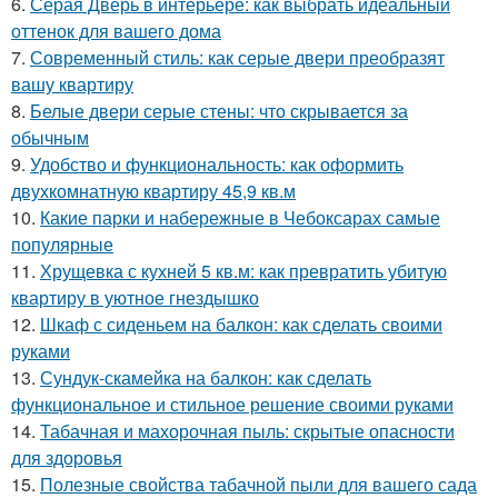
6.
Серая Дверь в интерьере: как выбрать идеальный
оттенок для вашего дома
7.
Современный стиль: как серые двери преобразят
вашу квартиру
8.
Белые двери серые стены: что скрывается за
обычным
9.
Удобство и функциональность: как оформить
двухкомнатную квартиру 45,9 кв.м
10.
Какие парки и набережные в Чебоксарах самые
популярные
11.
Хрущевка с кухней 5 кв.м: как превратить убитую
квартиру в уютное гнездышко
12.
Шкаф с сиденьем на балкон: как сделать своими
руками
13.
Сундук-скамейка на балкон: как сделать
функциональное и стильное решение своими руками
14.
Табачная и махорочная пыль: скрытые опасности
для здоровья
15.
Полезные свойства табачной пыли для вашего сада