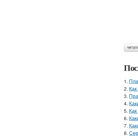
читат
Пос
1.
Пла
2.
Как
3.
Пра
4.
Как
5.
Как
6.
Как
7.
Как
8.
Сер