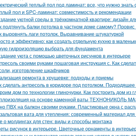
ектрический теплый пол под ламинат: все, что нужно знать
плый пол и SPC-ламинат: совместимость и рекомендации
здание уютной среды в трёхкомнатной квартире: дизайн дл
к подтянуть балки потолка в частном доме самому? Провис
к выровнять лаги потолок. Выравнивание штукатуркой
осто и эффективно: как создать отдельную кухню в маленьк
кую гидроизоляцию выбрать для фундамента
здание уюта с помощью цветочных рисунков в интерьере
тресоль своими руками пошаговая инструкция с. Как сдела
соли, изготовление шкафчиков
ализация ремонта в хрущевке: подходы и приемы
к сделать антресоль в коридоре под потолком. Подходящее
роим дом по технологии глиночурки. Как построить дом из 
плоизоляция на основе каменной ваты ТЕХНОНИКОЛЬ M
но ПВХ на балкон своими руками. Пластиковые окна с рас
зальтовая вата для утепления: современный материал для
е о молдингах для стен: виды и способы монтажа
еты рисунок в интерьере. Цветочные орнаменты в интерьер
 оригинальных вариантов использования цветов в интерьер