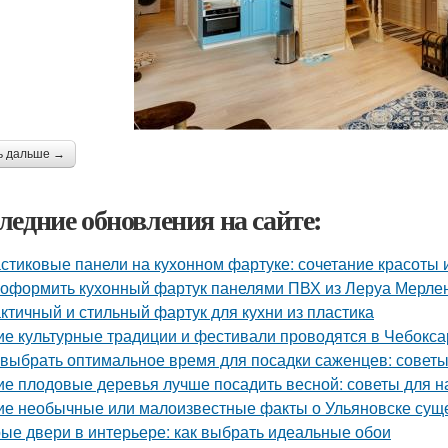
ь дальше →
ледние обновления на сайте:
стиковые панели на кухонном фартуке: сочетание красоты 
 оформить кухонный фартук панелями ПВХ из Леруа Мерлен
ктичный и стильный фартук для кухни из пластика
ие культурные традиции и фестивали проводятся в Чебокса
 выбрать оптимальное время для посадки саженцев: совет
ие плодовые деревья лучше посадить весной: советы для 
ие необычные или малоизвестные факты о Ульяновске сущ
ые двери в интерьере: как выбрать идеальные обои