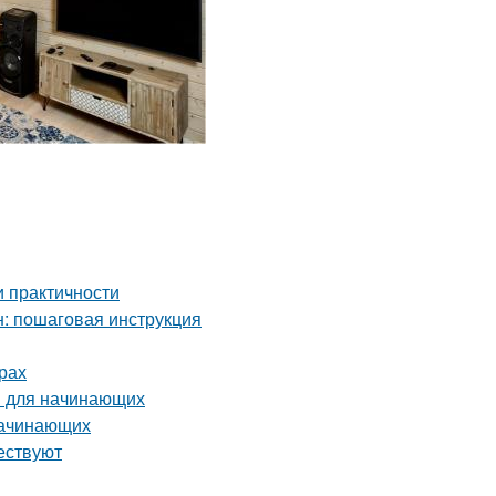
и практичности
: пошаговая инструкция
рах
ы для начинающих
начинающих
ествуют