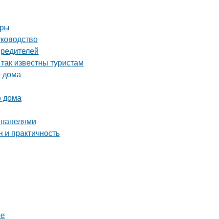
иры
уководство
вредителей
 так известны туристам
о дома
о дома
и панелями
 и практичность
ре