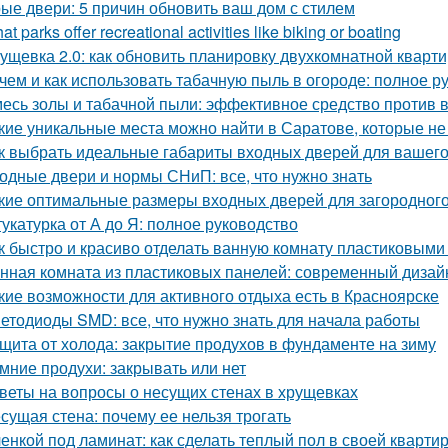
ые двери: 5 причин обновить ваш дом с стилем
at parks offer recreational activities like biking or boating
ущевка 2.0: как обновить планировку двухкомнатной кварт
чем и как использовать табачную пыль в огороде: полное р
есь золы и табачной пыли: эффективное средство против 
кие уникальные места можно найти в Саратове, которые не
к выбрать идеальные габариты входных дверей для вашег
одные двери и нормы СНиП: все, что нужно знать
кие оптимальные размеры входных дверей для загородног
укатурка от А до Я: полное руководство
к быстро и красиво отделать ванную комнату пластиковым
нная комната из пластиковых панелей: современный дизайн
кие возможности для активного отдыха есть в Красноярске
етодиоды SMD: все, что нужно знать для начала работы
щита от холода: закрытие продухов в фундаменте на зиму
мние продухи: закрывать или нет
веты на вопросы о несущих стенах в хрущевках
сущая стена: почему ее нельзя трогать
енкой под ламинат: как сделать теплый пол в своей кварти