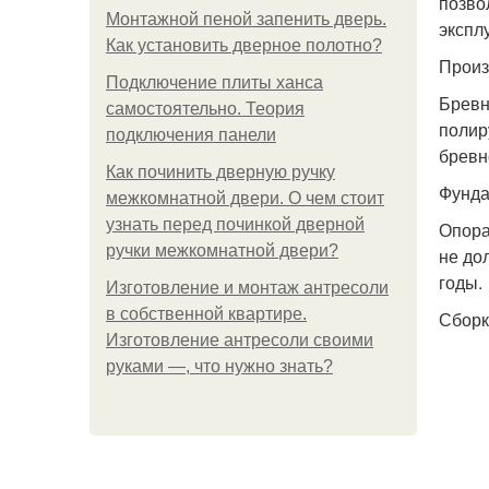
позво
Монтажной пеной запенить дверь.
экспл
Как установить дверное полотно?
Произ
Подключение плиты ханса
Бревн
самостоятельно. Теория
полир
подключения панели
бревн
Как починить дверную ручку
Фунд
межкомнатной двери. О чем стоит
узнать перед починкой дверной
Опора
ручки межкомнатной двери?
не до
годы.
Изготовление и монтаж антресоли
в собственной квартире.
Сборк
Изготовление антресоли своими
руками —, что нужно знать?