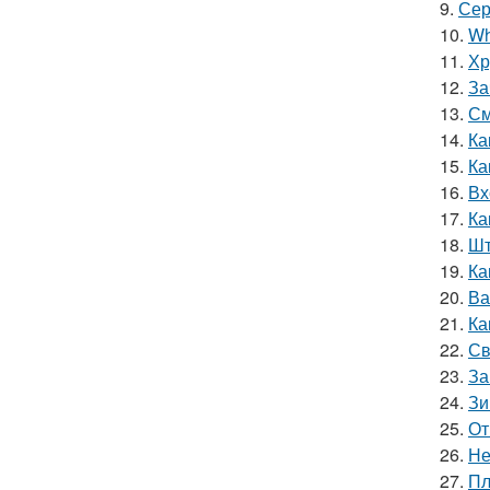
9.
Сер
10.
Wh
11.
Хр
12.
За
13.
См
14.
Ка
15.
Ка
16.
Вх
17.
Ка
18.
Шт
19.
Ка
20.
Ва
21.
Ка
22.
Св
23.
За
24.
Зи
25.
От
26.
Не
27.
Пл