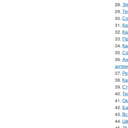
28.
Эл
29.
Те
30.
Со
31.
Ка
32.
Ка
33.
Пр
34.
Ка
35.
Со
36.
Ан
антре
37.
Ре
38.
Ка
39.
Ст
40.
Те
41.
Ок
42.
Ба
43.
Вс
44.
Цв
45.
75