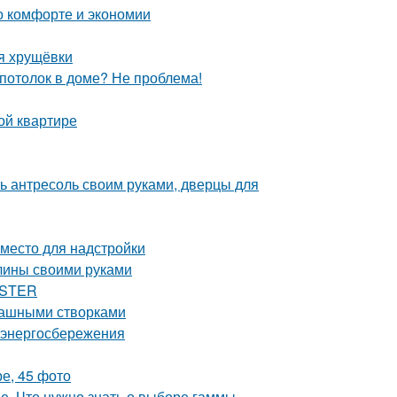
 о комфорте и экономии
я хрущёвки
 потолок в доме? Не проблема!
ой квартире
ть антресоль своим руками, дверцы для
 место для надстройки
глины своими руками
ASTER
пашными створками
 энергосбережения
е, 45 фото
е. Что нужно знать о выборе гаммы