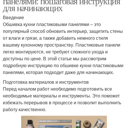
панелями: пошаговая инструкция
для начинающих
Введение
Панели для ванной
Обшивка кухни пластиковыми панелями – это
Панели для отделки
комнаты
популярный способ обновить интерьер, защитить стены
от влаги и грязи, а также добавить немного стиля
вашему кухонному пространству. Пластиковые панели
легко монтируются, не требуют сложного ухода и
Панели в ванной
Необходимые панели
доступны по цене. В этой статье мы рассмотрим
комнате
подробную инструкцию по обшивке кухни пластиковыми
панелями, которая подходит даже для начинающих.
Подготовка материалов и инструментов
Профили для
Реечные панели
Перед началом работ необходимо подготовить все
пластиковых панелей
необходимые материалы и инструменты. Это поможет
избежать перерывов в процессе и позволит выполнить
работу качественно.
Плиточные панели
Листовые панели