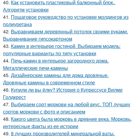
40.
Как установить пластиковый балконный блок..
Алгоритм установки
41.
Пошаговое руководство по установке молдингов из
полиуретана
42.
Выравниваем деревянный потолок своими руками.
Выравнивание гипсокартоном
43.
Камин в интерьере гостиной. Выбираем модель:
популярные варианты по типу установки
44.
Печь-камин в интерьере загородного дома.
Металлические печи-камины
45.
Дизайнерские камины для дома дровяные.
Дровяные камины в современном стиле
46.
Купили ли вы ёлку? История о Купрессусе Вилме
Голдкрест
47.
Выбираем сорт моркови на любой вкус. ТОП лучших
сортов моркови с фото и описанием
48.
Какого цвета была морковь в древние века. Морковь,
интересные факты из ее истории
49.
8 лучших производителей минеральной ваты.