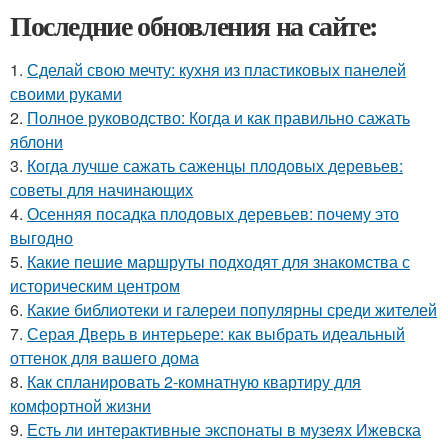
Последние обновления на сайте:
1.
Сделай свою мечту: кухня из пластиковых панелей
своими руками
2.
Полное руководство: Когда и как правильно сажать
яблони
3.
Когда лучше сажать саженцы плодовых деревьев:
советы для начинающих
4.
Осенняя посадка плодовых деревьев: почему это
выгодно
5.
Какие пешие маршруты подходят для знакомства с
историческим центром
6.
Какие библиотеки и галереи популярны среди жителей
7.
Серая Дверь в интерьере: как выбрать идеальный
оттенок для вашего дома
8.
Как спланировать 2-комнатную квартиру для
комфортной жизни
9.
Есть ли интерактивные экспонаты в музеях Ижевска