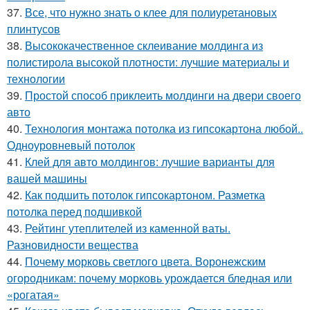
37.
Все, что нужно знать о клее для полиуретановых
плинтусов
38.
Высококачественное склеивание молдинга из
полистирола высокой плотности: лучшие материалы и
технологии
39.
Простой способ приклеить молдинги на двери своего
авто
40.
Технология монтажа потолка из гипсокартона любой..
Одноуровневый потолок
41.
Клей для авто молдингов: лучшие варианты для
вашей машины
42.
Как подшить потолок гипсокартоном. Разметка
потолка перед подшивкой
43.
Рейтинг утеплителей из каменной ваты.
Разновидности вещества
44.
Почему морковь светлого цвета. Воронежским
огородникам: почему морковь урождается бледная или
«рогатая»