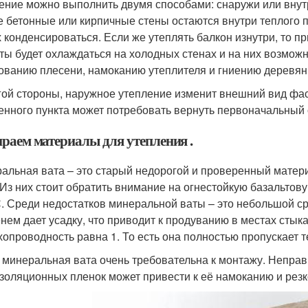
ение можно выполнить двумя способами: снаружи или внутр
е бетонные или кирпичные стены остаются внутри теплого п
х конденсироваться. Если же утеплять балкон изнутри, то п
ты будет охлаждаться на холодных стенах и на них возможн
ованию плесени, намоканию утеплителя и гниению деревян
гой стороны, наружное утепление изменит внешний вид фа
енного пункта может потребовать вернуть первоначальный 
раем материалы для утепления .
альная вата – это старый недорогой и проверенный матер
 Из них стоит обратить внимание на огнестойкую базальтов
. Среди недостатков минеральной ваты – это небольшой с
нем дает усадку, что приводит к продуванию в местах стык
хопроводность равна 1. То есть она полностью пропускает т
 минеральная вата очень требовательна к монтажу. Непра
золяционных пленок может привести к её намоканию и резк