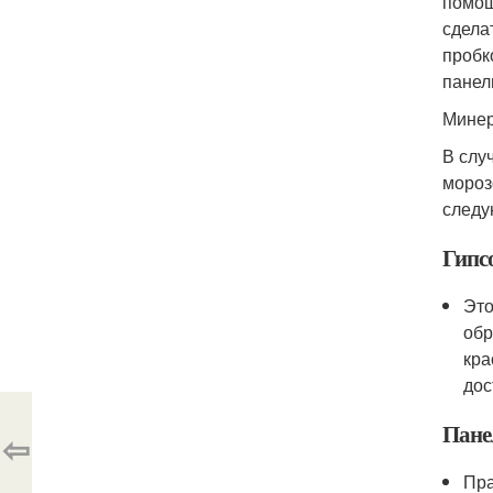
помощ
сдела
пробк
панел
Минер
В слу
мороз
следу
Гипс
Это
обр
кра
дос
Пане
⇦
Пра