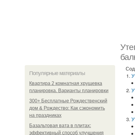
Уте
бал
Сод
Популярные материалы
У
Квартира 2 комнатная хрущевка
У
планировка. Варианты планировки
300+ Бесплатные Рождественский
дом & Рождество: Как сэкономить
на праздниках
У
Базальтовая вата в плитах:
эффективный способ улучшения