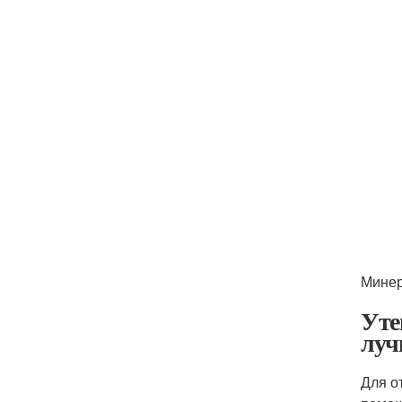
Минер
Уте
луч
Для о