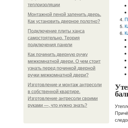
теплоизоляции
Монтажной пеной запенить дверь.
П
Как установить дверное полотно?
К
Подключение плиты ханса
К
самостоятельно. Теория
подключения панели
Как починить дверную ручку
межкомнатной двери. О чем стоит
узнать перед починкой дверной
ручки межкомнатной двери?
Уте
Изготовление и монтаж антресоли
бал
в собственной квартире.
Изготовление антресоли своими
руками —, что нужно знать?
Утепл
Причё
следо