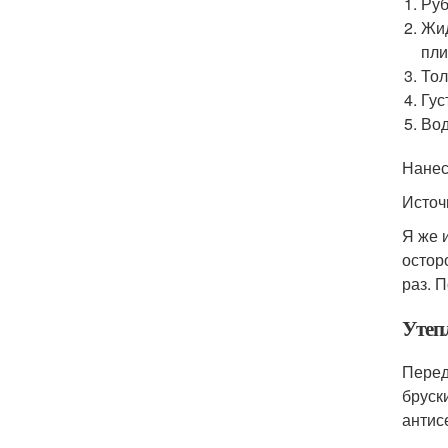
Руб
Жид
пли
Тол
Гус
Вод
Нанес
Источ
Я же 
остор
раз. 
Утеп
Перед
бруск
антис