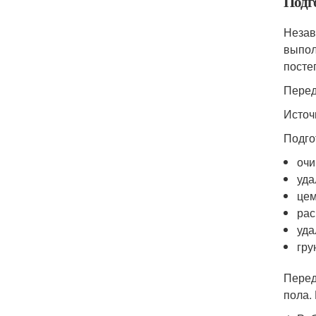
Подг
Незав
выпол
посте
Перед
Источн
Подго
очи
уда
цем
рас
уда
гру
Перед
пола.