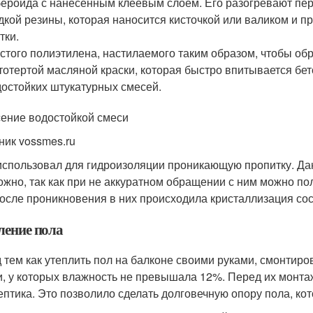
ероида с нанесенным клеевым слоем. Его разогревают пер
кой резины, которая наносится кисточкой или валиком и п
тки.
стого полиэтилена, настилаемого таким образом, чтобы обр
тотертой масляной краски, которая быстро впитывается бе
остойких штукатурных смесей.
ение водостойкой смеси
ник vossmes.ru
использовал для гидроизоляции проникающую пропитку. Да
ожно, так как при не аккуратном обращении с ним можно по
После проникновения в них происходила кристаллизация сос
ление пола
 тем как утеплить пол на балконе своими руками, смонтиро
и, у которых влажность не превышала 12%. Перед их монт
ептика. Это позволило сделать долговечную опору пола, ко