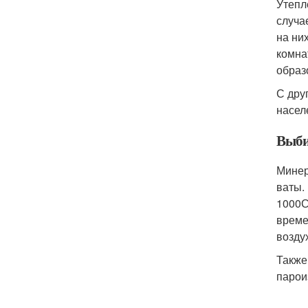
Утепл
случа
на ни
комна
образ
С дру
насел
Выби
Минер
ваты.
1000С
време
возду
Также
парои