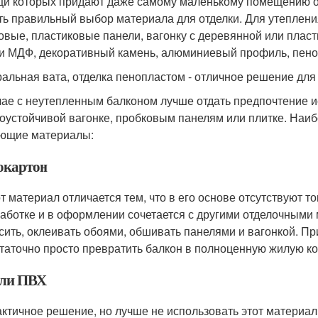
и которых придают даже самому маленькому помещению ор
ть правильный выбор материала для отделки. Для утеплен
овые, пластиковые панели, вагонку с деревянной или пласти
и МДФ, декоративный камень, алюминиевый профиль, пено
альная вата, отделка пенопластом - отличное решение для
чае с неутепленным балконом лучше отдать предпочтение и
оустойчивой вагонке, пробковым панелям или плитке. Наиб
ющие материалы:
окартон
т материал отличается тем, что в его основе отсутствуют т
аботке и в оформлении сочетается с другими отделочными
сить, оклеивать обоями, обшивать панелями и вагонкой. П
таточно просто превратить балкон в полноценную жилую ко
ли ПВХ
ктичное решение, но лучше не использовать этот материал