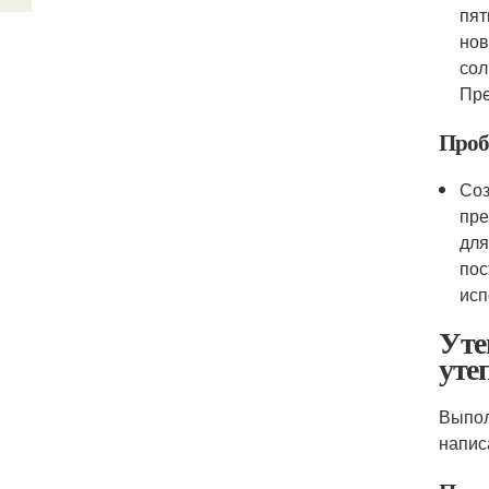
пят
нов
сол
Пре
Проб
Соз
пре
для
пос
исп
Уте
уте
Выпол
напис