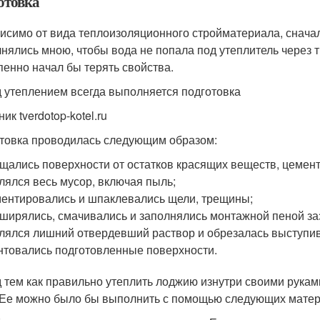
отовка
исимо от вида теплоизоляционного стройматериала, снача
нялись мною, чтобы вода не попала под утеплитель через 
пенно начал бы терять свойства.
 утеплением всегда выполняется подготовка
ик tverdotop-kotel.ru
товка проводилась следующим образом:
щались поверхности от остатков красящих веществ, цемента
лялся весь мусор, включая пыль;
ентировались и шпаклевались щели, трещины;
ширялись, смачивались и заполнялись монтажной пеной з
лялся лишний отвердевший раствор и обрезалась выступи
нтовались подготовленные поверхности.
 тем как правильно утеплить лоджию изнутри своими рукам
 Ее можно было бы выполнить с помощью следующих матер