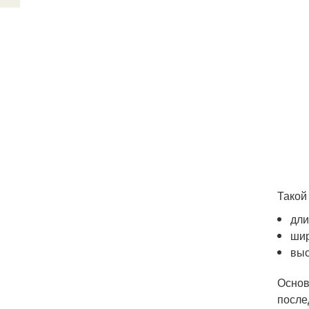
Такой
дли
шир
выс
Основ
после