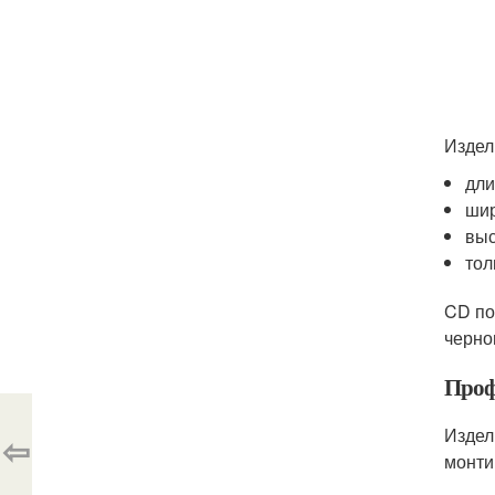
Издел
дли
шир
выс
тол
CD по
черно
Проф
Издел
⇦
монти