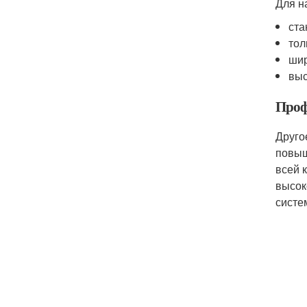
Для н
ста
тол
шир
выс
Проф
Друго
повыш
всей 
высок
систе