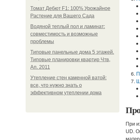
Томат Дебют F1: 100% Урожайное
Растение для Вашего Сада
Водяной теплый пол и ламинат:
совместимость и возможные
проблемы
Типовые панельные дома 5 этажей.
Типовые планировки квартир Чтв,
Ап. 2011
П
Утепление стен каменной ватой:
Ш
все, что нужно знать о
эффективном утеплении дома
Про
При и
UD. О
матер