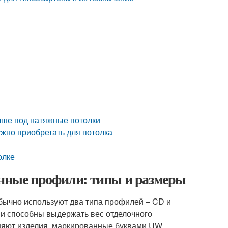
учше под натяжные потолки
ужно приобретать для потолка
олке
нные профили: типы и размеры
обычно используют два типа профилей – CD и
и способны выдержать вес отделочного
няют изделия, маркированные буквами UW.