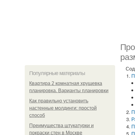
Про
раз
Сод
Популярные материалы
П
Квартира 2 комнатная хрущевка
планировка. Варианты планировки
Как правильно установить
настенные молдинги: простой
П
способ
Р
Преимущества штукатурки и
П
покраски стен в Москве
П