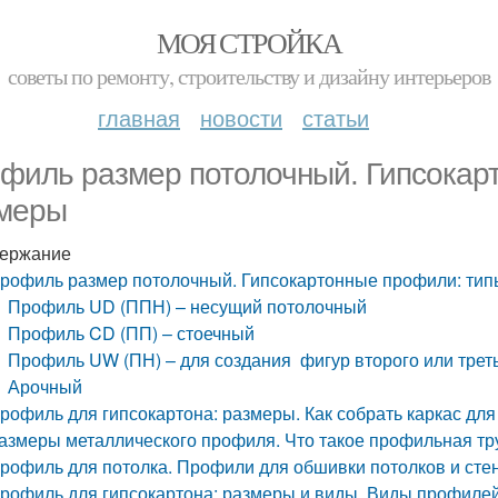
МОЯ СТРОЙКА
советы по ремонту, строительству и дизайну интерьеров
главная
новости
статьи
филь размер потолочный. Гипсокар
меры
ержание
рофиль размер потолочный. Гипсокартонные профили: тип
Профиль UD (ППН) – несущий потолочный
Профиль CD (ПП) – стоечный
Профиль UW (ПН) – для создания фигур второго или трет
Арочный
рофиль для гипсокартона: размеры. Как собрать каркас для
азмеры металлического профиля. Что такое профильная т
рофиль для потолка. Профили для обшивки потолков и сте
рофиль для гипсокартона: размеры и виды. Виды профилей