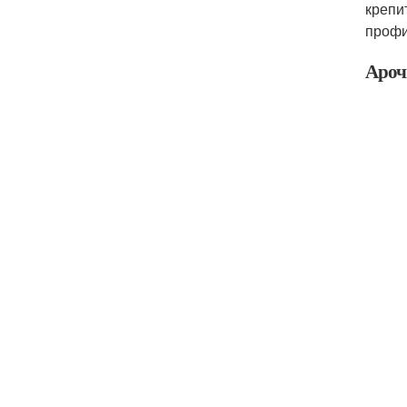
крепи
профи
Аро