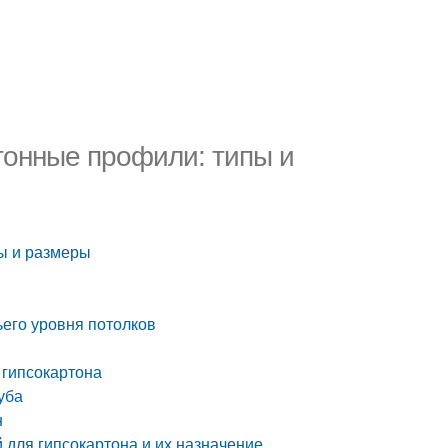
тонные профили: типы и
ы и размеры
ьего уровня потолков
 гипсокартона
руба
н
 для гипсокартона и их назначение