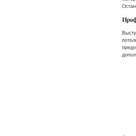
Остан
Проф
Высту
потол
предп
допол