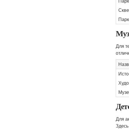
Парк
Скве
Парк
Муз
Для т
отлич
Назв
Исто
Худо
Музе
Дет
Для а
Здесь