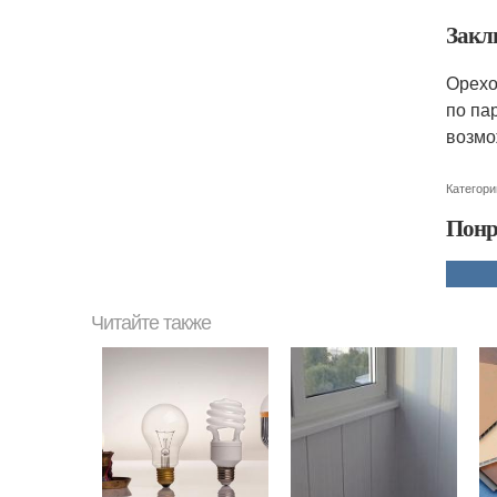
Закл
Орехо
по па
возмо
Категори
Понр
Читайте также