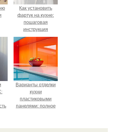
хню
Как установить
и
фартук на кухне:
пошаговая
инструкция
ля
и
Варианты отделки
:
кухни
пластиковыми
сть
панелями: полное
руководство