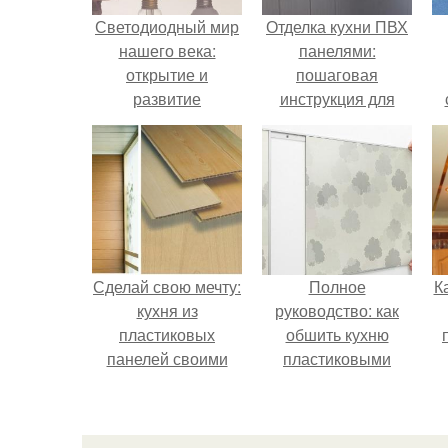
Светодиодный мир
Отделка кухни ПВХ
нашего века:
панелями:
открытие и
пошаговая
развитие
инструкция для
частного дома
Сделай свою мечту:
Полное
К
кухня из
руководство: как
пластиковых
обшить кухню
панелей своими
пластиковыми
руками
панелями быстро и
просто