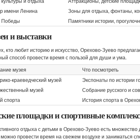
 культуры и отдыха
Аттракционы, детские площадк
р имени Ленина
Зоны для отдыха, фонтаны, к
 Победы
Памятники истории, прогулочн
еи и выставки
ех, кто любит историю и искусство, Орехово-Зуево предлага
ный способ провести время с пользой для души и ума.
ание музея
Что посмотреть
рико-краеведческий музей
Экспонаты по истории го
жественный музей
Собрание русского и сов
й спорта
История спорта в Орехо
ские площадки и спортивные комплек
ктивного отдыха с детьми в Орехово-Зуево есть множество 
 можно провести время на свежем воздухе и заниматься сп