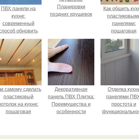
Планировки
ПВХ панели на
Как обшить ку
поздних хрущевок
кухне:
пластиковым
современный
панелями:
способ обновить
пошаговая
интерьер
инструкция д
начинающих
ак самому сделать
Декоративная
Отделка кухн
пластиковый
панель ПВХ Плитка:
панелями ПВХ
потолок на кухне:
Преимущества и
простота и
пошаговая
особенности
функционально
инструкция