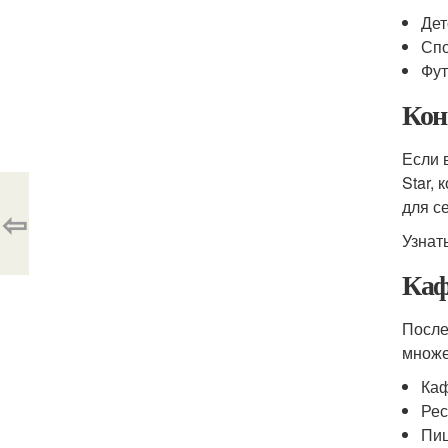
Дет
Спо
Фут
Кон
Если 
Star,
для с
⇦
Узнат
Каф
После
множе
Каф
Рес
Пиц