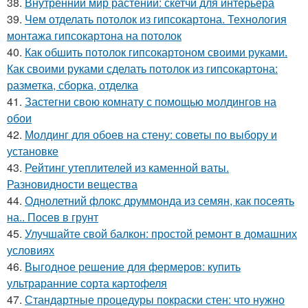
38.
Внутренний мир растений: скетчи для интерьера
39.
Чем отделать потолок из гипсокартона. Технология
монтажа гипсокартона на потолок
40.
Как обшить потолок гипсокартоном своими руками.
Как своими руками сделать потолок из гипсокартона:
разметка, сборка, отделка
41.
Застегни свою комнату с помощью молдингов на
обои
42.
Молдинг для обоев на стену: советы по выбору и
установке
43.
Рейтинг утеплителей из каменной ваты.
Разновидности вещества
44.
Однолетний флокс друммонда из семян, как посеять
на.. Посев в грунт
45.
Улучшайте свой балкон: простой ремонт в домашних
условиях
46.
Выгодное решение для фермеров: купить
ультраранние сорта картофеля
47.
Стандартные процедуры покраски стен: что нужно