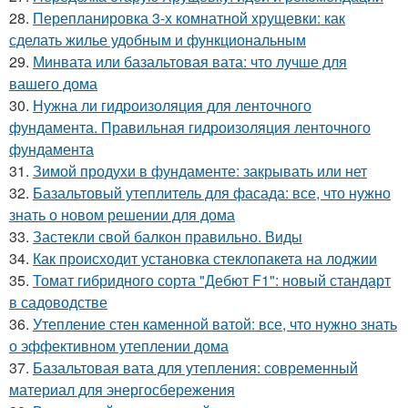
28.
Перепланировка 3-х комнатной хрущевки: как
сделать жилье удобным и функциональным
29.
Минвата или базальтовая вата: что лучше для
вашего дома
30.
Нужна ли гидроизоляция для ленточного
фундамента. Правильная гидроизоляция ленточного
фундамента
31.
Зимой продухи в фундаменте: закрывать или нет
32.
Базальтовый утеплитель для фасада: все, что нужно
знать о новом решении для дома
33.
Застекли свой балкон правильно. Виды
34.
Как происходит установка стеклопакета на лоджии
35.
Томат гибридного сорта "Дебют F1": новый стандарт
в садоводстве
36.
Утепление стен каменной ватой: все, что нужно знать
о эффективном утеплении дома
37.
Базальтовая вата для утепления: современный
материал для энергосбережения