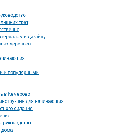
руководство
 лишних трат
чественно
атериалам и дизайну
овых деревьев
начинающих
ми и популярными
ть в Кемерово
 инструкция для начинающих
ртного сидения
нение
е руководство
о дома