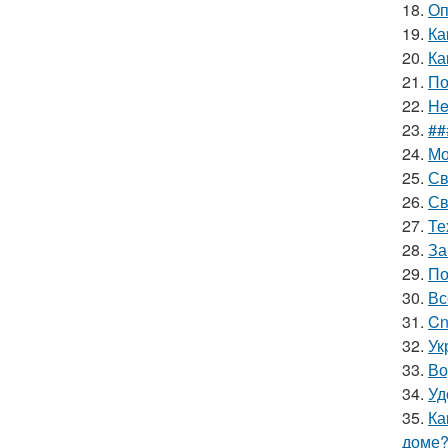
18.
Оп
19.
Ка
20.
Ка
21.
По
22.
He
23.
##
24.
Мо
25.
Св
26.
Св
27.
Те
28.
За
29.
По
30.
Вс
31.
Cn
32.
Ук
33.
Во
34.
Уд
35.
Ка
доме?