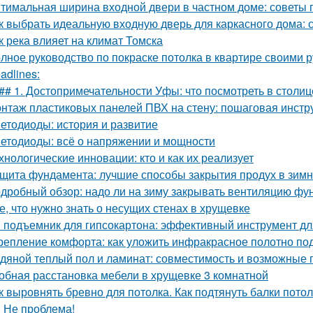
тимальная ширина входной двери в частном доме: советы 
к выбрать идеальную входную дверь для каркасного дома: 
к река влияет на климат Томска
лное руководство по покраске потолка в квартире своими 
adlines:
## 1. Достопримечательности Уфы: что посмотреть в столи
нтаж пластиковых панелей ПВХ на стену: пошаговая инстр
етодиоды: история и развитие
етодиоды: всё о напряжении и мощности
хнологические инновации: кто и как их реализует
щита фундамента: лучшие способы закрытия продух в зим
дробный обзор: надо ли на зиму закрывать вентиляцию фу
е, что нужно знать о несущих стенах в хрущевке
 подъемник для гипсокартона: эффективный инструмент дл
репление комфорта: как уложить инфракрасное полотно по
дяной теплый пол и ламинат: совместимость и возможные
обная расстановка мебели в хрущевке 3 комнатной
к выровнять бревно для потолка. Как подтянуть балки пото
 Не проблема!