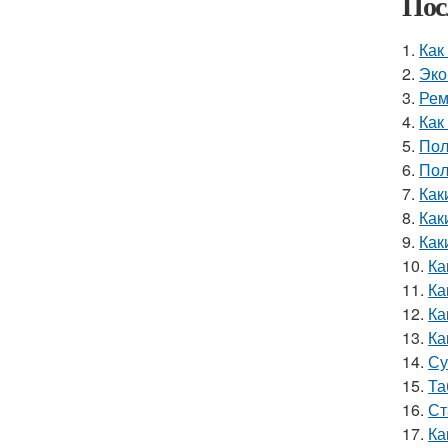
Пос
1.
Как
2.
Эко
3.
Рем
4.
Как
5.
Пол
6.
Пол
7.
Как
8.
Как
9.
Как
10.
Ка
11.
Ка
12.
Ка
13.
Ка
14.
Су
15.
Та
16.
Ст
17.
Ка