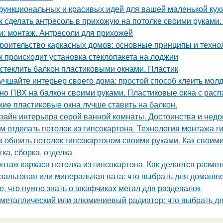
функциональных и красивых идей для вашей маленькой кух
к сделать антресоль в прихожую на потолке своими руками.
и: монтаж. Антресоли для прихожей
роительство каркасных домов: основные принципы и техно
к происходит установка стеклопакета на лоджии
стеклить балкон пластиковыми окнами. Пластик
учшайте интерьер своего дома: простой способ клеить молд
но ПВХ на балкон своими руками. Пластиковые окна с рас
кие пластиковые окна лучше ставить на балкон.
зайн интерьера серой ванной комнаты. Достоинства и недос
м отделать потолок из гипсокартона. Технология монтажа г
к обшить потолок гипсокартоном своими руками. Как своими
ка, сборка, отделка
нтаж каркаса потолка из гипсокартона. Как делается размет
зальтовая или минеральная вата: что выбрать для домашн
е, что нужно знать о шкафчиках метал для раздевалок
металлический или алюминиевый радиатор: что выбрать д