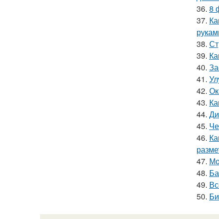
36.
8 
37.
Ка
рукам
38.
Ст
39.
Ка
40.
За
41.
Ул
42.
Ок
43.
Ка
44.
Ди
45.
Че
46.
Ка
размет
47.
Мо
48.
Ба
49.
Вс
50.
Би