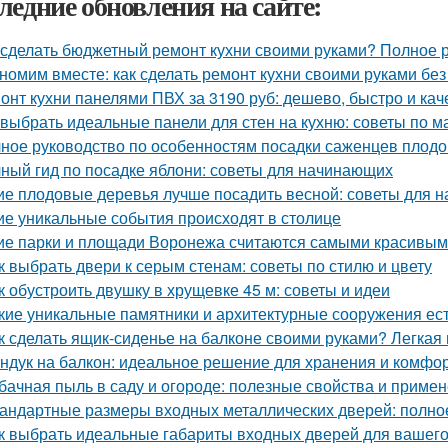
ледние обновления на сайте:
 сделать бюджетный ремонт кухни своими руками? Полное 
номим вместе: как сделать ремонт кухни своими руками без
онт кухни панелями ПВХ за 3190 руб: дешево, быстро и ка
 выбрать идеальные панели для стен на кухню: советы по м
ное руководство по особенностям посадки саженцев плод
ный гид по посадке яблони: советы для начинающих
ие плодовые деревья лучше посадить весной: советы для 
ие уникальные события происходят в столице
ие парки и площади Воронежа считаются самыми красивы
к выбрать двери к серым стенам: советы по стилю и цвету
к обустроить двушку в хрущевке 45 м: советы и идеи
кие уникальные памятники и архитектурные сооружения ес
к сделать ящик-сиденье на балконе своими руками? Легкая
ндук на балкон: идеальное решение для хранения и комфо
бачная пыль в саду и огороде: полезные свойства и приме
андартные размеры входных металлических дверей: полно
к выбрать идеальные габариты входных дверей для вашег