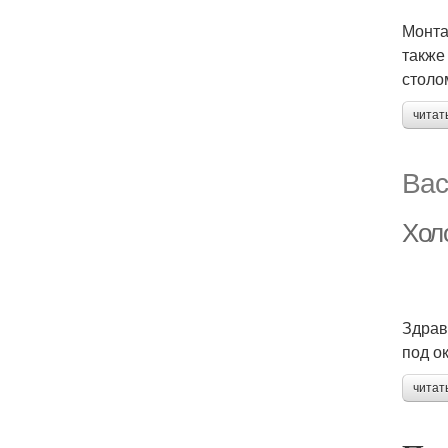
Монта
также
столо
читат
Вас
Хол
Здравс
под о
читат