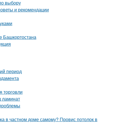
по выбору
советы и рекомендации
руками
це Башкортостана
укция
ний период
ндамента
я торговли
д ламинат
 проблемы
лка в частном доме самому? Провис потолок в