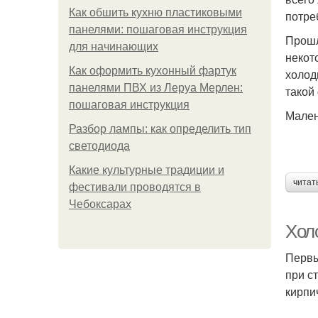
Как обшить кухню пластиковыми
потре
панелями: пошаговая инструкция
Прошл
для начинающих
некот
Как оформить кухонный фартук
холод
панелями ПВХ из Леруа Мерлен:
такой
пошаговая инструкция
Мален
Разбор лампы: как определить тип
светодиода
Какие культурные традиции и
читат
фестивали проводятся в
Чебоксарах
Хол
Первы
при с
кирпи