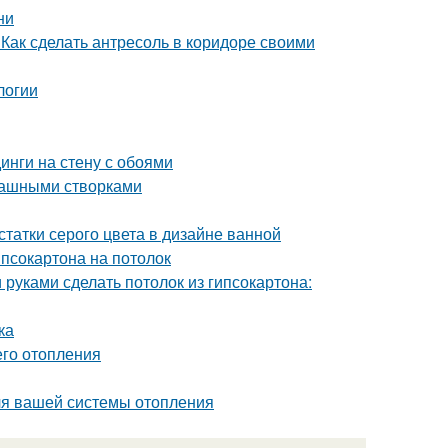
ни
 Как сделать антресоль в коридоре своими
логии
инги на стену с обоями
пашными створками
татки серого цвета в дизайне ванной
ипсокартона на потолок
 руками сделать потолок из гипсокартона:
ка
его отопления
ля вашей системы отопления