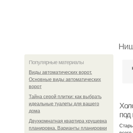
Ниш
Популярные материалы
Виды автоматических ворот.
Основные виды автоматических
ворот
Тайна серой плитки: как выбрать
идеальные туалеты для вашего
Холо
дома
под
Двухкомнатная квартира хрущевка
Стары
планировка. Варианты планировки
всего