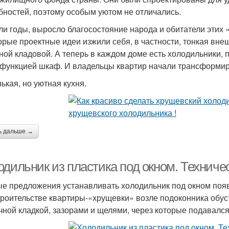
бностей, поэтому особым уютом не отличались.
и годы, выросло благосостояние народа и обитатели этих 
орые проектные идеи изжили себя, в частности, тонкая внеш
ной кладовой. А теперь в каждом доме есть холодильники, 
 функцией шкаф. И владельцы квартир начали трансформиро
ькая, но уютная кухня.
ь дальше →
одильник из пластика под окном. Техниче
е предложения устанавливать холодильник под окном появи
троительстве квартиры-«хрущевки» возле подоконника обу
чной кладкой, зазорами и щелями, через которые подавался