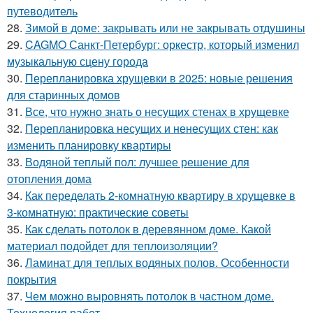
путеводитель
28.
Зимой в доме: закрывать или не закрывать отдушины
29.
CAGMO Санкт-Петербург: оркестр, который изменил
музыкальную сцену города
30.
Перепланировка хрущевки в 2025: новые решения
для старинных домов
31.
Все, что нужно знать о несущих стенах в хрущевке
32.
Перепланировка несущих и ненесущих стен: как
изменить планировку квартиры
33.
Водяной теплый пол: лучшее решение для
отопления дома
34.
Как переделать 2-комнатную квартиру в хрущевке в
3-комнатную: практические советы
35.
Как сделать потолок в деревянном доме. Какой
материал подойдет для теплоизоляции?
36.
Ламинат для теплых водяных полов. Особенности
покрытия
37.
Чем можно выровнять потолок в частном доме.
Технология работ