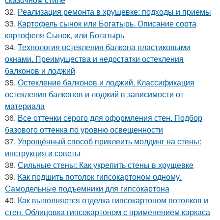
32.
Реализация ремонта в хрущевке: подходы и приемы
33.
Картофель сынок или Богатырь. Описание сорта
картофеля Сынок, или Богатырь
34.
Технология остекления балкона пластиковыми
окнами. Преимущества и недостатки остекления
балконов и лоджий
35.
Остекление балконов и лоджий. Классификация
остекления балконов и лоджий в зависимости от
материала
36.
Все оттенки серого для оформления стен. Подбор
базового оттенка по уровню освещенности
37.
Упрощённый способ приклеить молдинг на стены:
инструкция и советы
38.
Сильные стены: Как укрепить стены в хрущевке
39.
Как подшить потолок гипсокартоном одному.
Самодельные подъемники для гипсокартона
40.
Как выполняется отделка гипсокартоном потолков и
стен. Облицовка гипсокартоном с применением каркаса