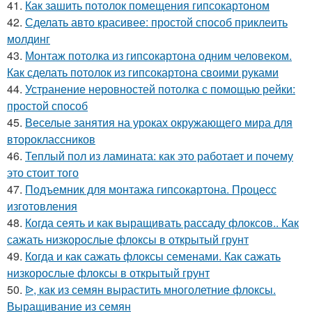
41.
Как зашить потолок помещения гипсокартоном
42.
Сделать авто красивее: простой способ приклеить
молдинг
43.
Монтаж потолка из гипсокартона одним человеком.
Как сделать потолок из гипсокартона своими руками
44.
Устранение неровностей потолка с помощью рейки:
простой способ
45.
Веселые занятия на уроках окружающего мира для
второклассников
46.
Теплый пол из ламината: как это работает и почему
это стоит того
47.
Подъемник для монтажа гипсокартона. Процесс
изготовления
48.
Когда сеять и как выращивать рассаду флоксов.. Как
сажать низкорослые флоксы в открытый грунт
49.
Когда и как сажать флоксы семенами. Как сажать
низкорослые флоксы в открытый грунт
50.
ᐉ, как из семян вырастить многолетние флоксы.
Выращивание из семян