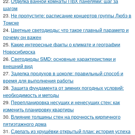
22.
Отделка ванной комнаты ПВХ панелями: шаг за
шагом
23.
Не пропустите: расписание концертов группы Любэ в
Томске
24.
Цветные светодиоды: что такое главный параметр и
почему он важен
25.
Какие интересные факты о климате и географии
Новосибирска
26.
Светодиоды SMD: основные характеристики и
внешний вид
27.
Заделка продухов в цоколе: правильный способ и
время для выполнения работы
28.
Защита фундамента от зимних погодных условий:
необходимость и методы
29.
Перепланировка несущих и ненесущих стен: как
изменить планировку квартиры
30.
Влияние толщины стен на прочность кирпичного
пятиэтажного дома
31.
Сделать из хрущёвки открытый план: история успеха