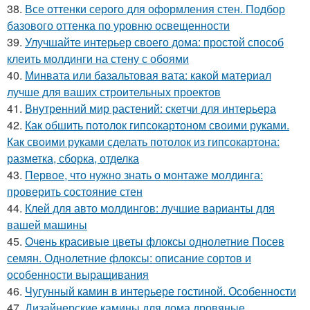
38.
Все оттенки серого для оформления стен. Подбор
базового оттенка по уровню освещенности
39.
Улучшайте интерьер своего дома: простой способ
клеить молдинги на стену с обоями
40.
Минвата или базальтовая вата: какой материал
лучше для ваших строительных проектов
41.
Внутренний мир растений: скетчи для интерьера
42.
Как обшить потолок гипсокартоном своими руками.
Как своими руками сделать потолок из гипсокартона:
разметка, сборка, отделка
43.
Первое, что нужно знать о монтаже молдинга:
проверить состояние стен
44.
Клей для авто молдингов: лучшие варианты для
вашей машины
45.
Очень красивые цветы флоксы однолетние Посев
семян. Однолетние флоксы: описание сортов и
особенности выращивания
46.
Чугунный камин в интерьере гостиной. Особенности
47.
Дизайнерские камины для дома дровяные.