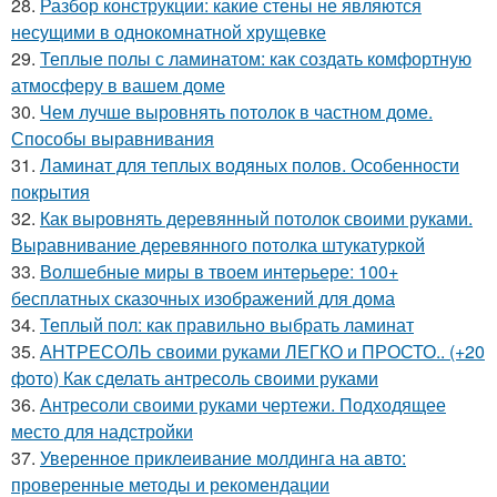
28.
Разбор конструкции: какие стены не являются
несущими в однокомнатной хрущевке
29.
Теплые полы с ламинатом: как создать комфортную
атмосферу в вашем доме
30.
Чем лучше выровнять потолок в частном доме.
Способы выравнивания
31.
Ламинат для теплых водяных полов. Особенности
покрытия
32.
Как выровнять деревянный потолок своими руками.
Выравнивание деревянного потолка штукатуркой
33.
Волшебные миры в твоем интерьере: 100+
бесплатных сказочных изображений для дома
34.
Теплый пол: как правильно выбрать ламинат
35.
АНТРЕСОЛЬ своими руками ЛЕГКО и ПРОСТО.. (+20
фото) Как сделать антресоль своими руками
36.
Антресоли своими руками чертежи. Подходящее
место для надстройки
37.
Уверенное приклеивание молдинга на авто:
проверенные методы и рекомендации