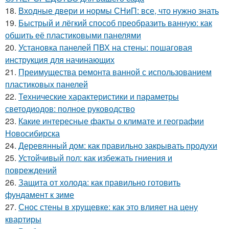
18.
Входные двери и нормы СНиП: все, что нужно знать
19.
Быстрый и лёгкий способ преобразить ванную: как
обшить её пластиковыми панелями
20.
Установка панелей ПВХ на стены: пошаговая
инструкция для начинающих
21.
Преимущества ремонта ванной с использованием
пластиковых панелей
22.
Технические характеристики и параметры
светодиодов: полное руководство
23.
Какие интересные факты о климате и географии
Новосибирска
24.
Деревянный дом: как правильно закрывать продухи
25.
Устойчивый пол: как избежать гниения и
повреждений
26.
Защита от холода: как правильно готовить
фундамент к зиме
27.
Снос стены в хрущевке: как это влияет на цену
квартиры