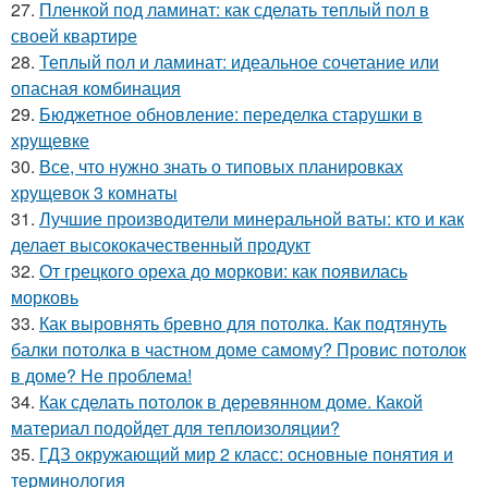
27.
Пленкой под ламинат: как сделать теплый пол в
своей квартире
28.
Теплый пол и ламинат: идеальное сочетание или
опасная комбинация
29.
Бюджетное обновление: переделка старушки в
хрущевке
30.
Все, что нужно знать о типовых планировках
хрущевок 3 комнаты
31.
Лучшие производители минеральной ваты: кто и как
делает высококачественный продукт
32.
От грецкого ореха до моркови: как появилась
морковь
33.
Как выровнять бревно для потолка. Как подтянуть
балки потолка в частном доме самому? Провис потолок
в доме? Не проблема!
34.
Как сделать потолок в деревянном доме. Какой
материал подойдет для теплоизоляции?
35.
ГДЗ окружающий мир 2 класс: основные понятия и
терминология