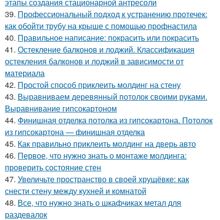
этапы создания стационарной антресоли
39.
Профессиональный подход к устранению протечек:
как обойти трубу на крыше с помощью профнастила
40.
Правильное написание: покрасить или покрасить
41.
Остекление балконов и лоджий. Классификация
остекления балконов и лоджий в зависимости от
материала
42.
Простой способ приклеить молдинг на стену
43.
Выравниваем деревянный потолок своими руками.
Выравнивание гипсокартоном
44.
Финишная отделка потолка из гипсокартона. Потолок
из гипсокартона — финишная отделка
45.
Как правильно приклеить молдинг на дверь авто
46.
Первое, что нужно знать о монтаже молдинга:
проверить состояние стен
47.
Увеличьте пространство в своей хрущёвке: как
снести стену между кухней и комнатой
48.
Все, что нужно знать о шкафчиках метал для
раздевалок