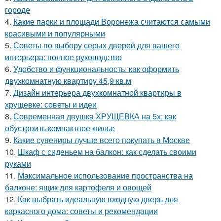
городе
4.
Какие парки и площади Воронежа считаются самыми
красивыми и популярными
5.
Советы по выбору серых дверей для вашего
интерьера: полное руководство
6.
Удобство и функциональность: как оформить
двухкомнатную квартиру 45,9 кв.м
7.
Дизайн интерьера двухкомнатной квартиры в
хрущевке: советы и идеи
8.
Современная двушка ХРУЩЕВКА на 5х: как
обустроить компактное жилье
9.
Какие сувениры лучше всего покупать в Москве
10.
Шкаф с сиденьем на балкон: как сделать своими
руками
11.
Максимальное использование пространства на
балконе: ящик для картофеля и овощей
12.
Как выбрать идеальную входную дверь для
каркасного дома: советы и рекомендации