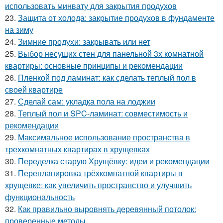
использовать минвату для закрытия продухов
23.
Защита от холода: закрытие продухов в фундаменте
на зиму
24.
Зимние продухи: закрывать или нет
25.
Выбор несущих стен для панельной 3х комнатной
квартиры: основные принципы и рекомендации
26.
Пленкой под ламинат: как сделать теплый пол в
своей квартире
27.
Сделай сам: укладка пола на лоджии
28.
Теплый пол и SPC-ламинат: совместимость и
рекомендации
29.
Максимальное использование пространства в
трехкомнатных квартирах в хрущевках
30.
Переделка старую Хрущёвку: идеи и рекомендации
31.
Перепланировка трёхкомнатной квартиры в
хрущевке: как увеличить пространство и улучшить
функциональность
32.
Как правильно выровнять деревянный потолок:
проверенные методы