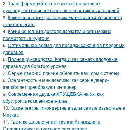
2.
Трансформируйте свою кухню: пошаговое
руководство по использованию пластиковых панелей
3.
Какие основные достопримечательности Ульяновска
стоит посетить
4.
Какие основные достопримечательности можно
посмотреть в Кургане
5.
Оптимальное время для посадки саженцев плодовых
деревьев
6.
Полное руководство: Когда и как сажать плодовые
деревья для богатого урожая
7.
Серые двери: 5 причин обновить ваш дом с стилем
8.
Элегантность и минимализм: как серые двери-
transformer преобразуют интерьер
9.
Современная двушка ХРУЩЕВКА на 5х: как
обустроить компактное жилье
10.
Какие театры и концертные залы самые известные в
Москве
11.
Где и когда выступает группа Анимация в
Стерлитамаке: актуальное расписание