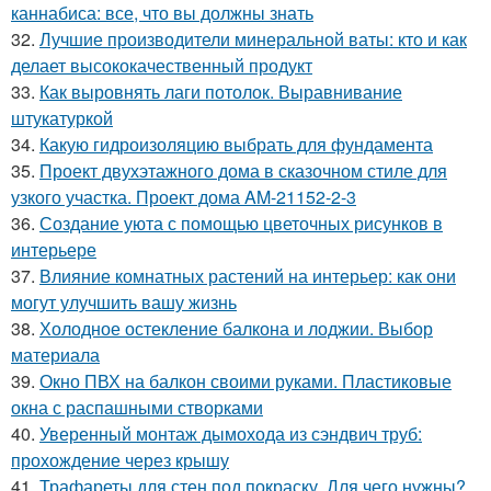
каннабиса: все, что вы должны знать
32.
Лучшие производители минеральной ваты: кто и как
делает высококачественный продукт
33.
Как выровнять лаги потолок. Выравнивание
штукатуркой
34.
Какую гидроизоляцию выбрать для фундамента
35.
Проект двухэтажного дома в сказочном стиле для
узкого участка. Проект дома AM-21152-2-3
36.
Создание уюта с помощью цветочных рисунков в
интерьере
37.
Влияние комнатных растений на интерьер: как они
могут улучшить вашу жизнь
38.
Холодное остекление балкона и лоджии. Выбор
материала
39.
Окно ПВХ на балкон своими руками. Пластиковые
окна с распашными створками
40.
Уверенный монтаж дымохода из сэндвич труб:
прохождение через крышу
41.
Трафареты для стен под покраску. Для чего нужны?