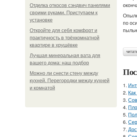
оконч
Отделка откосов сэндвич панелями
своими руками. Приступаем к
Опыле
установке
по ос
пыльн
Откройте для себя комфорт и
практичность в трёхкомнатной
квартире в хрущёвке
читат
Лучшая минеральная вата для
вашего дома: наш подбор
Пос
Можно ли снести стену между
кухней. Перегородки между кухней
1.
Инт
и комнатой
2.
Как
3.
Сов
4.
Пло
5.
Пол
6.
Сер
7.
Дос
8.
Сер