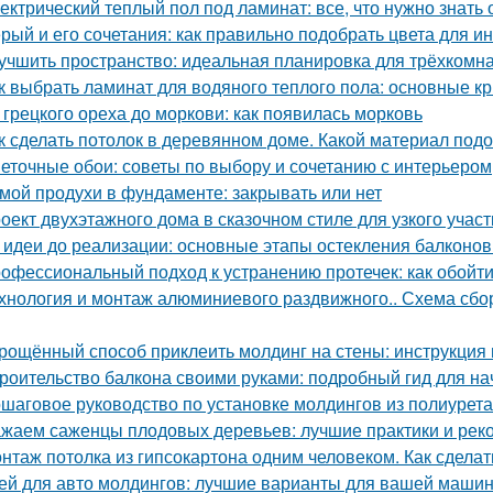
ектрический теплый пол под ламинат: все, что нужно знать
рый и его сочетания: как правильно подобрать цвета для и
учшить пространство: идеальная планировка для трёхкомн
к выбрать ламинат для водяного теплого пола: основные к
 грецкого ореха до моркови: как появилась морковь
к сделать потолок в деревянном доме. Какой материал под
еточные обои: советы по выбору и сочетанию с интерьером
мой продухи в фундаменте: закрывать или нет
оект двухэтажного дома в сказочном стиле для узкого учас
 идеи до реализации: основные этапы остекления балконов
офессиональный подход к устранению протечек: как обойт
хнология и монтаж алюминиевого раздвижного.. Схема сб
рощённый способ приклеить молдинг на стены: инструкция 
роительство балкона своими руками: подробный гид для н
шаговое руководство по установке молдингов из полиурет
жаем саженцы плодовых деревьев: лучшие практики и рек
нтаж потолка из гипсокартона одним человеком. Как сделат
ей для авто молдингов: лучшие варианты для вашей маши