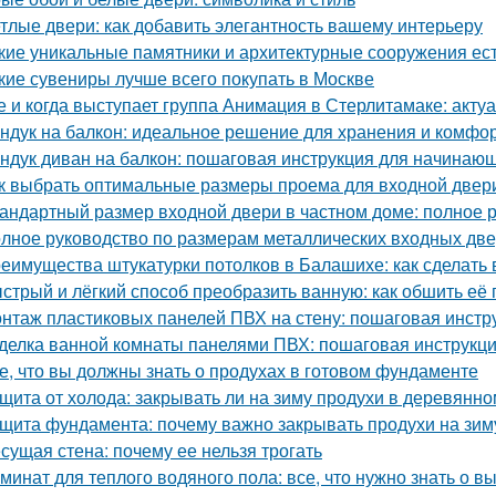
тлые двери: как добавить элегантность вашему интерьеру
кие уникальные памятники и архитектурные сооружения ес
кие сувениры лучше всего покупать в Москве
е и когда выступает группа Анимация в Стерлитамаке: акту
ндук на балкон: идеальное решение для хранения и комфо
ндук диван на балкон: пошаговая инструкция для начинаю
к выбрать оптимальные размеры проема для входной двер
андартный размер входной двери в частном доме: полное 
лное руководство по размерам металлических входных дв
еимущества штукатурки потолков в Балашихе: как сделат
стрый и лёгкий способ преобразить ванную: как обшить е
нтаж пластиковых панелей ПВХ на стену: пошаговая инстр
делка ванной комнаты панелями ПВХ: пошаговая инструкц
е, что вы должны знать о продухах в готовом фундаменте
щита от холода: закрывать ли на зиму продухи в деревянн
щита фундамента: почему важно закрывать продухи на зим
сущая стена: почему ее нельзя трогать
минат для теплого водяного пола: все, что нужно знать о в