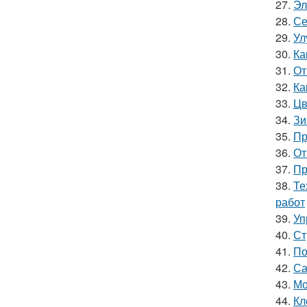
27.
Эл
28.
Се
29.
Ул
30.
Ка
31.
От
32.
Ка
33.
Цв
34.
Зи
35.
Пр
36.
От
37.
Пр
38.
Те
работ
39.
Уп
40.
Ст
41.
По
42.
Са
43.
Мо
44.
Кл