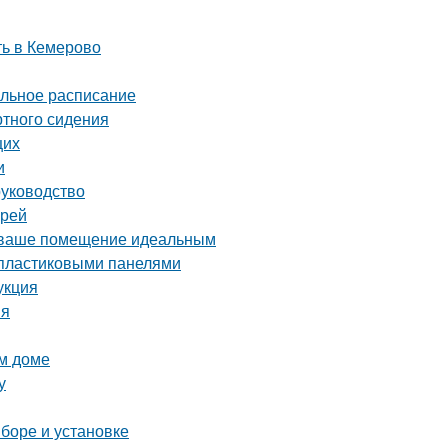
ть в Кемерово
альное расписание
ртного сидения
щих
и
руководство
ерей
ь ваше помещение идеальным
ё пластиковыми панелями
укция
ия
ом доме
у
ыборе и установке