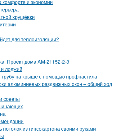
 о комфорте и экономии
нтерьера
атной хрущёвки
ритерии
ойдет для теплоизоляции?
тка. Проект дома AM-21152-2-3
 и лоджий
и трубу на крыше с помощью профнастила
орки алюминиевых раздвижных окон – общий ход
и советы
ачинающих
ана
омендации
ь потолок из гипсокартона своими руками
ны