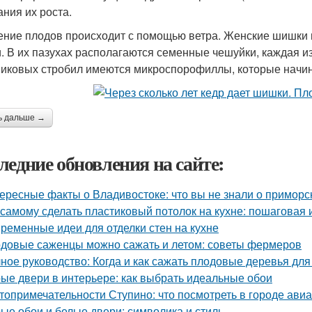
ания их роста.
ние плодов происходит с помощью ветра. Женские шишк
и. В их пазухах располагаются семенные чешуйки, каждая и
иковых стробил имеются микроспорофиллы, которые начин
ь дальше →
ледние обновления на сайте:
ересные факты о Владивостоке: что вы не знали о приморс
 самому сделать пластиковый потолок на кухне: пошаговая 
ременные идеи для отделки стен на кухне
довые саженцы можно сажать и летом: советы фермеров
ное руководство: Когда и как сажать плодовые деревья для
ые двери в интерьере: как выбрать идеальные обои
топримечательности Ступино: что посмотреть в городе ави
ые обои и белые двери: символика и стиль