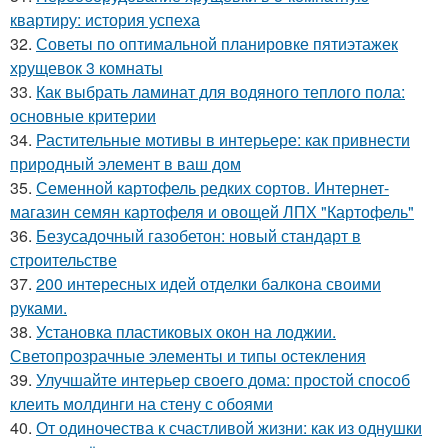
квартиру: история успеха
32.
Советы по оптимальной планировке пятиэтажек
хрущевок 3 комнаты
33.
Как выбрать ламинат для водяного теплого пола:
основные критерии
34.
Растительные мотивы в интерьере: как привнести
природный элемент в ваш дом
35.
Семенной картофель редких сортов. Интернет-
магазин семян картофеля и овощей ЛПХ "Картофель"
36.
Безусадочный газобетон: новый стандарт в
строительстве
37.
200 интересных идей отделки балкона своими
руками.
38.
Установка пластиковых окон на лоджии.
Светопрозрачные элементы и типы остекления
39.
Улучшайте интерьер своего дома: простой способ
клеить молдинги на стену с обоями
40.
От одиночества к счастливой жизни: как из однушки