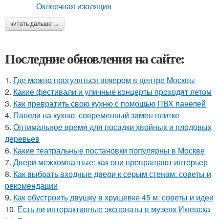
читать дальше →
Последние обновления на сайте:
1.
Где можно прогуляться вечером в центре Москвы
2.
Какие фестивали и уличные концерты проходят летом
3.
Как превратить свою кухню с помощью ПВХ панелей
4.
Панели на кухню: современный замен плитке
5.
Оптимальное время для посадки хвойных и плодовых
деревьев
6.
Какие театральные постановки популярны в Москве
7.
Двери межкомнатные: как они превращают интерьер
8.
Как выбрать входные двери к серым стенам: советы и
рекомендации
9.
Как обустроить двушку в хрущевке 45 м: советы и идеи
10.
Есть ли интерактивные экспонаты в музеях Ижевска