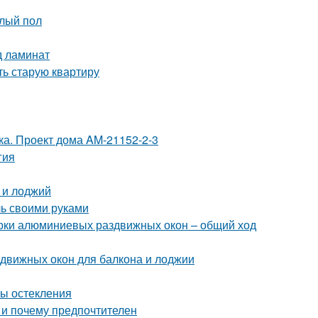
плый пол
д ламинат
ть старую квартиру
тка. Проект дома AM-21152-2-3
гия
 и лоджий
ль своими руками
орки алюминиевых раздвижных окон – общий ход
движных окон для балкона и лоджии
ты остекления
 и почему предпочтителен