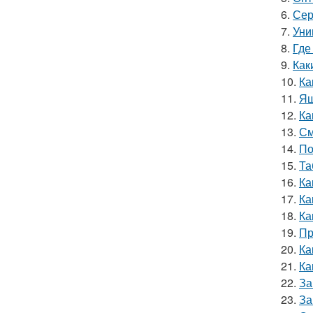
6.
Сер
7.
Уни
8.
Где
9.
Как
10.
Ка
11.
Ящ
12.
Ка
13.
См
14.
По
15.
Та
16.
Ка
17.
Ка
18.
Ка
19.
Пр
20.
Ка
21.
Ка
22.
За
23.
За