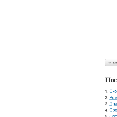
читат
Пос
1.
Ско
2.
Рем
3.
Пра
4.
Сро
5.
Опт