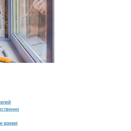
нелей
чественно
ое время