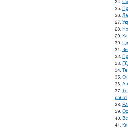
24.
Сн
25.
Пр
26.
Ла
27.
Ук
28.
Но
29.
Ка
30.
Цв
31.
Зи
32.
Пр
33.
ГД
34.
Те
35.
От
36.
Ан
37.
Те
работ
38.
Ра
39.
Ос
40.
Вс
41.
Ка