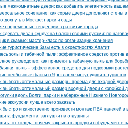
ые межкомнатные двери: как добавить элегантность вашем
версальное сочетание: как серые двери дополняют стены в
 отдохнуть в Москве: парки и сады
ие современные тенденции в развитии города
к сделать диван-сундук на балкон своими руками: пошагова
ик в скамью: мастер-класс по организации хранения
кие туристические базы есть в окрестностях Апатит
есь золы и табачной пыли: эффективное средство против 
лное руководство: как применять табачную пыль для борьб
бачная пыль – эффективное средство для подкормки расте
кие необычные факты о Ярославле могут удивить туристов
к выбрать оптимальные размеры проема для входной двер
к выбрать оптимальный размер входной двери с коробкой д
огулки вдоль Волги: парки и набережные Нижнего Новгоро
кие экскурсии лучше всего заказать
к быстро и качественно произвести монтаж ПВХ панелей в 
щита фундамента: заглушки на отдушины
щита от холода: почему закрывать продухи в фундаменте н