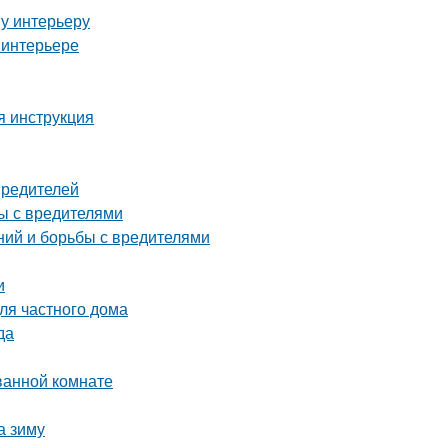
у интерьеру
 интерьере
я инструкция
вредителей
ы с вредителями
ний и борьбы с вредителями
и
ля частного дома
да
ванной комнате
а зиму