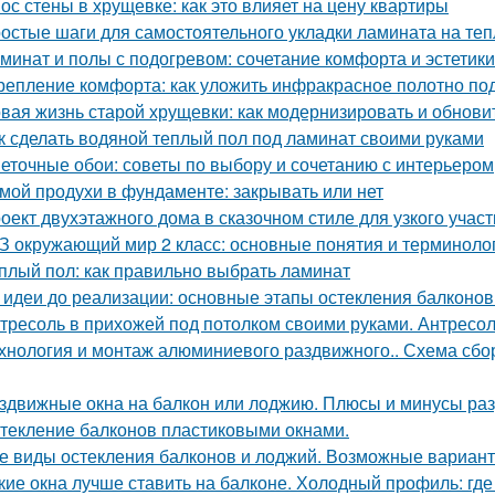
ос стены в хрущевке: как это влияет на цену квартиры
остые шаги для самостоятельного укладки ламината на те
минат и полы с подогревом: сочетание комфорта и эстетики
репление комфорта: как уложить инфракрасное полотно по
вая жизнь старой хрущевки: как модернизировать и обнови
к сделать водяной теплый пол под ламинат своими руками
еточные обои: советы по выбору и сочетанию с интерьером
мой продухи в фундаменте: закрывать или нет
оект двухэтажного дома в сказочном стиле для узкого учас
З окружающий мир 2 класс: основные понятия и терминоло
плый пол: как правильно выбрать ламинат
 идеи до реализации: основные этапы остекления балконов
тресоль в прихожей под потолком своими руками. Антресо
хнология и монтаж алюминиевого раздвижного.. Схема сб
здвижные окна на балкон или лоджию. Плюсы и минусы раз
текление балконов пластиковыми окнами.
е виды остекления балконов и лоджий. Возможные вариан
кие окна лучше ставить на балконе. Холодный профиль: где